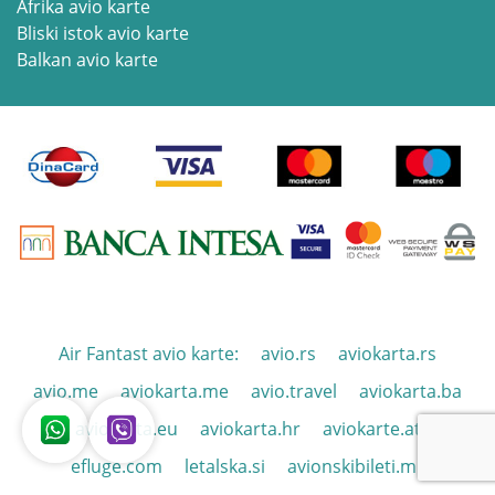
Afrika avio karte
Bliski istok avio karte
Balkan avio karte
Air Fantast avio karte:
avio.rs
aviokarta.rs
avio.me
aviokarta.me
avio.travel
aviokarta.ba
aviokarta.eu
aviokarta.hr
aviokarte.at
efluge.com
letalska.si
avionskibileti.mk