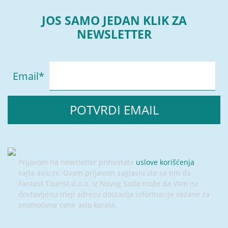
JOS SAMO JEDAN KLIK ZA
NEWSLETTER
Email
*
Prijavom na newsletter prihvatate
uslove korišćenja
sajta avio.rs. Ovom prijavom saglasni ste sa tim da
Fantast Tourist d.o.o. iz Novog Sada može da Vam na
dostavljenu mejl adresu dostavlja informacije vezane za
promotivne cene avio karata.