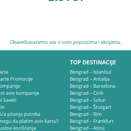
Obaveštavaćemo vas o svim popustima i akcijama.
TOP DESTINACIJE
arte
Beograd – Istanbul
Karte Promocije
Beograd – Antalija
kompanije
Beograd – Barselona
st avio kompanije
Beograd – Cirih
i Saveti
Beograd – Solun
in
Beograd – Štutgart
ća pitanja putnika
Beograd – Rim
mogu da platim avio kartu?
Beograd – Frankfurt
uslovi korišćenja
Beograd – Atina