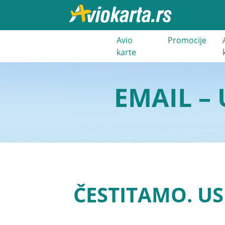
021 3 400
Avio
Promocije
000
karte
EMAIL –
ČESTITAMO. US