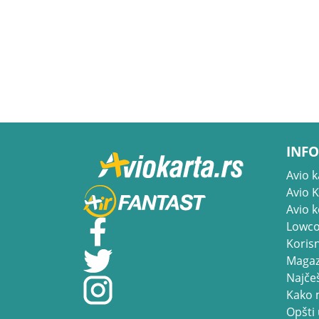
INFO
Avio k
Avio 
Avio 
Lowco
Korisn
Magaz
Najčeš
Kako 
Opšti 