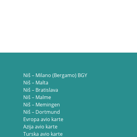
Niš – Milano (Bergamo) BGY
Niš – Malta
Niš – Bratislava
Niš – Malme
Niš – Memingen
Niš – Dortmund
Evropa avio karte
Azija avio karte
Turska avio karte