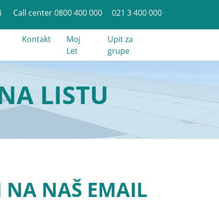
4
Call center 0800 400 000
021 3 400 000
Kontakt
Moj
Upit za
Let
grupe
NA LISTU
I NA NAŠ EMAIL