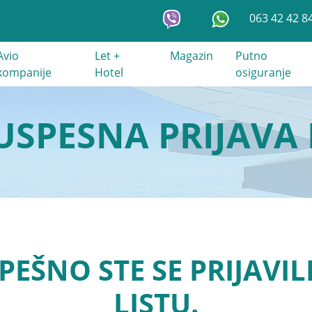
063 42 42 8
Avio
Let +
Magazin
Putno
kompanije
Hotel
osiguranje
 USPESNA PRIJAVA 
PEŠNO STE SE PRIJAVIL
LISTU.