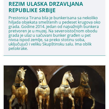
REZIM ULASKA DRZAVLJANA
REPUBLIKE SRBIJE
Prestonica Tirana bila je bunkerisana sa nekoliko
hiljada objekata smeštenih u pedeset krugova oko
grada. Godine 2014. jedan od najvažnijih bunkera
pretvoren je u muzej. Na severoistočnom obodu
grada je ulaz u sačuvani bunker građen u pet
nivoa ispod zemlje, sa preko stotinu soba,
uključujući i veliku Skupštinsku salu. Ima oblik
petokrake.