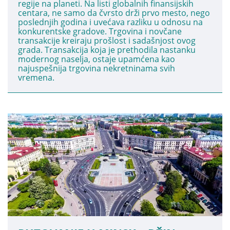
regije na planeti. Na listi globalnih finansijskih
centara, ne samo da čvrsto drži prvo mesto, nego
poslednjih godina i uvećava razliku u odnosu na
konkurentske gradove. Trgovina i novčane
transakcije kreiraju prošlost i sadašnjost ovog
grada. Transakcija koja je prethodila nastanku
modernog naselja, ostaje upamćena kao
najuspešnija trgovina nekretninama svih
vremena.