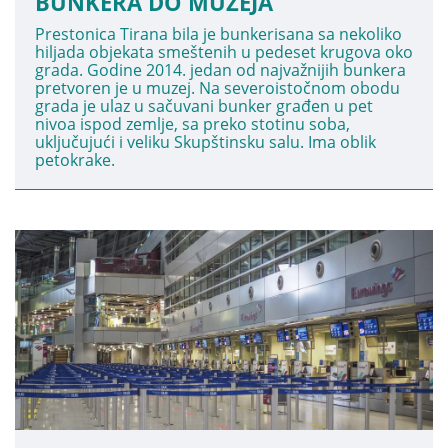
BUNKERA DO MUZEJA
Prestonica Tirana bila je bunkerisana sa nekoliko
hiljada objekata smeštenih u pedeset krugova oko
grada. Godine 2014. jedan od najvažnijih bunkera
pretvoren je u muzej. Na severoistočnom obodu
grada je ulaz u sačuvani bunker građen u pet
nivoa ispod zemlje, sa preko stotinu soba,
uključujući i veliku Skupštinsku salu. Ima oblik
petokrake.