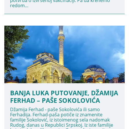
potvrda o izvršenoj vakcinaciji. Pa da krenemo
redom…
BANJA LUKA PUTOVANJE, DŽAMIJA
FERHAD – PAŠE SOKOLOVIĆA
Džamija Ferhad - paše Sokolovića ili samo
Ferhadija. Ferhad-paša potiče iz znamenite
familije Sokolović, iz istoimenog sela nadomak
Rudog, danas u Republici Srpskoj. Iz iste familije