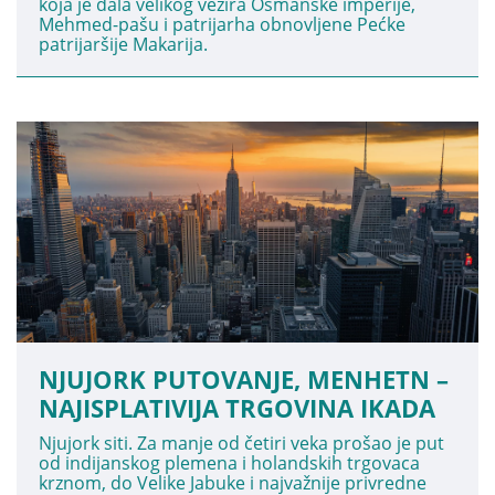
koja je dala velikog vezira Osmanske imperije,
Mehmed-pašu i patrijarha obnovljene Pećke
patrijaršije Makarija.
NJUJORK PUTOVANJE, MENHETN –
NAJISPLATIVIJA TRGOVINA IKADA
Njujork siti. Za manje od četiri veka prošao je put
od indijanskog plemena i holandskih trgovaca
krznom, do Velike Jabuke i najvažnije privredne