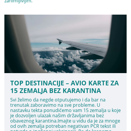
zanimljivijim.
TOP DESTINACIJE – AVIO KARTE ZA
15 ZEMALJA BEZ KARANTINA
Svi želimo da negde otputujemo i da bar na
trenutak zaboravimo na sve probleme. U
nastavku tekta ponudićemo vam 15 zemalja u koje
je dozvoljen ulazak našim državljanima bez
obaveznog karantina.Imajte u vidu da je za mnoge
od ovih zemalja potreban negativan PCR tekst ili