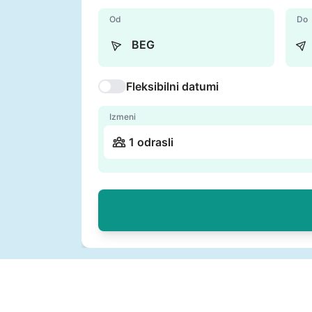
Od
Do
Fleksibilni datumi
Izmeni
1 odrasli