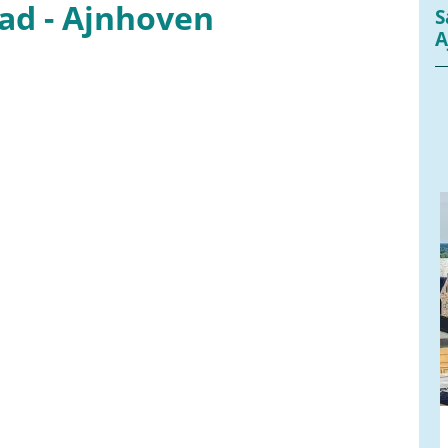
ad - Ajnhoven
S
A