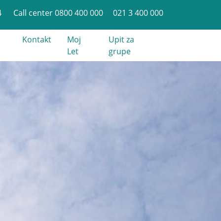
4
Call center 0800 400 000
021 3 400 000
Kontakt
Moj
Upit za
Let
grupe