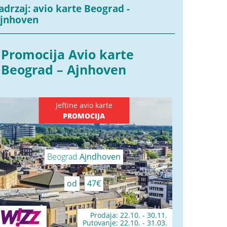
adrzaj: avio karte Beograd -
jnhoven
Promocija Avio karte
Beograd – Ajnhoven
Jeftine avio karte
PROMOCIJA
Beograd
Ajndhoven
od
47€
Prodaja: 22.10. - 30.11.
Putovanje: 22.10. - 31.03.