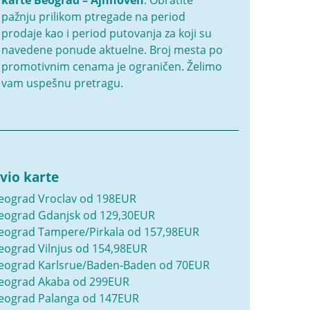
karte Beograd – Ajnhoven
. Obratite
pažnju prilikom ptregade na period
prodaje kao i period putovanja za koji su
navedene ponude aktuelne. Broj mesta po
promotivnim cenama je ograničen. Želimo
vam uspešnu pretragu.
vio karte
eograd Vroclav od 198EUR
eograd Gdanjsk od 129,30EUR
eograd Tampere/Pirkala od 157,98EUR
eograd Vilnjus od 154,98EUR
eograd Karlsrue/Baden-Baden od 70EUR
eograd Akaba od 299EUR
eograd Palanga od 147EUR