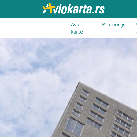
021 3 400
Avio
Promocije
000
karte