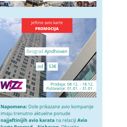
Jeftine avio karte
PROMOCIJA
Beograd
Ajndhoven
od
53€
Prodaja: 08.12. - 18.12.
Putovanje: 01.01. - 31.01.
Napomena:
Dole prikazane avio kompanije
imaju trenutno aktuelne ponude
najjeftinijih avio karata
na relaciji
Avio