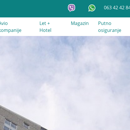
063 42 42 8
Avio
Let +
Magazin
Putno
kompanije
Hotel
osiguranje