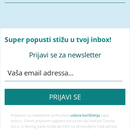
Super popusti stižu u tvoj inbox!
Prijavi se za newsletter
Prijavom na newsletter prihvatate
uslove korišćenja
sajta
avio.rs. Ovom prijavom saglasni ste sa tim da Fantast Tourist
d.o.o. iz Novog Sada može da Vam na dostavljenu mejl adresu