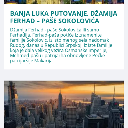
BANJA LUKA PUTOVANJE, DŽAMIJA
FERHAD – PAŠE SOKOLOVIĆA
Džamija Ferhad - paše Sokolovića ili samo
Ferhadija. Ferhad-paša potiče iz znamenite
familije Sokolović, iz istoimenog sela nadomak
Rudog, danas u Republici Srpskoj. Iz iste familije
koja je dala velikog vezira Osmanske imperije,
Mehmed-pašu i patrijarha obnovljene Pećke
patrijaršije Makarija.