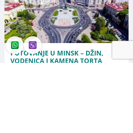
PUTOVANJE U MINSK – DŽIN,
VODENICA I KAMENA TORTA
Minsk danas leži na dve strane obale reke Svislač,
Vekovi su svedočili izrastanju malene naseobine u
sjajnu prestonicu današnje Belorusije. Istoriju su
pratili mitovi i legende. Počelo je sa mitom o džinu
iz vodenice po kome je Minsk dobio svoj naziv.
Pogledaj sve vesti