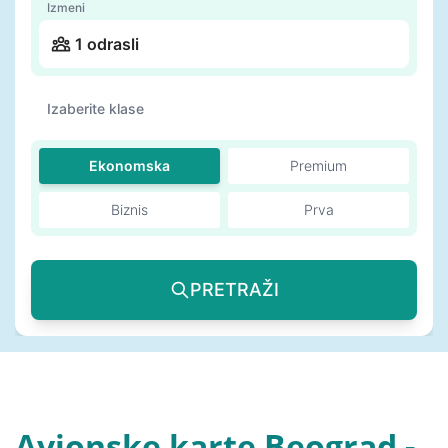
Izmeni
1 odrasli
Izaberite klase
Ekonomska
Premium
Biznis
Prva
PRETRAŽI
Avionske karte Beograd -