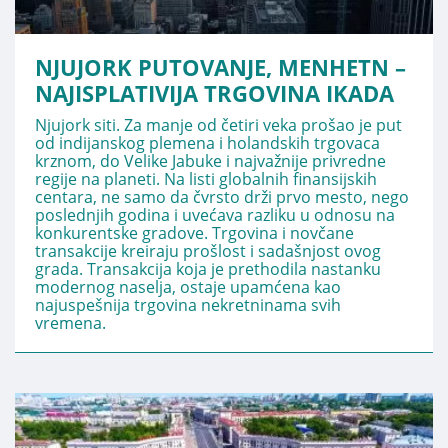
NJUJORK PUTOVANJE, MENHETN –
NAJISPLATIVIJA TRGOVINA IKADA
Njujork siti. Za manje od četiri veka prošao je put
od indijanskog plemena i holandskih trgovaca
krznom, do Velike Jabuke i najvažnije privredne
regije na planeti. Na listi globalnih finansijskih
centara, ne samo da čvrsto drži prvo mesto, nego
poslednjih godina i uvećava razliku u odnosu na
konkurentske gradove. Trgovina i novčane
transakcije kreiraju prošlost i sadašnjost ovog
grada. Transakcija koja je prethodila nastanku
modernog naselja, ostaje upamćena kao
najuspešnija trgovina nekretninama svih
vremena.