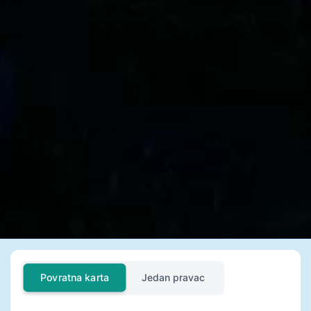
Povratna karta
Jedan pravac