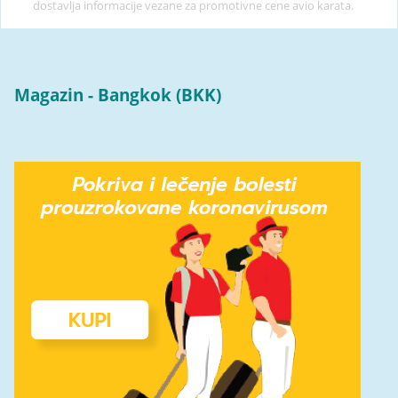
dostavlja informacije vezane za promotivne cene avio karata.
Magazin - Bangkok (BKK)