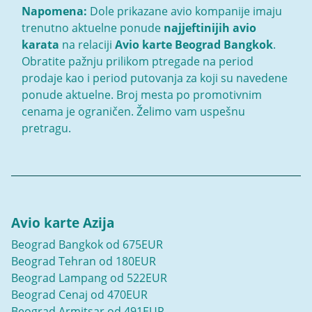
Napomena:
Dole prikazane avio kompanije imaju
trenutno aktuelne ponude
najjeftinijih avio
karata
na relaciji
Avio karte Beograd Bangkok
.
Obratite pažnju prilikom ptregade na period
prodaje kao i period putovanja za koji su navedene
ponude aktuelne. Broj mesta po promotivnim
cenama je ograničen. Želimo vam uspešnu
pretragu.
Avio karte Azija
Beograd Bangkok od 675EUR
Beograd Tehran od 180EUR
Beograd Lampang od 522EUR
Beograd Cenaj od 470EUR
Beograd Armitsar od 491EUR