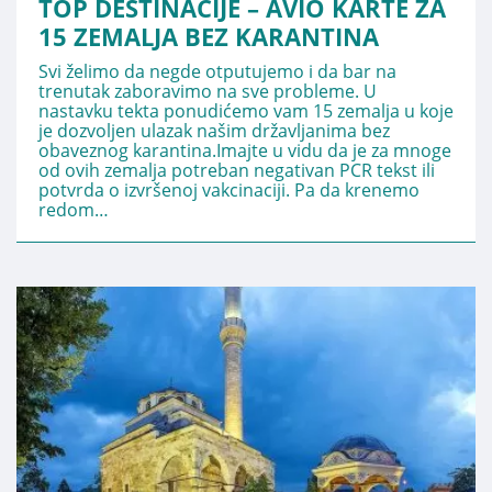
TOP DESTINACIJE – AVIO KARTE ZA
15 ZEMALJA BEZ KARANTINA
Svi želimo da negde otputujemo i da bar na
trenutak zaboravimo na sve probleme. U
nastavku tekta ponudićemo vam 15 zemalja u koje
je dozvoljen ulazak našim državljanima bez
obaveznog karantina.Imajte u vidu da je za mnoge
od ovih zemalja potreban negativan PCR tekst ili
potvrda o izvršenoj vakcinaciji. Pa da krenemo
redom…