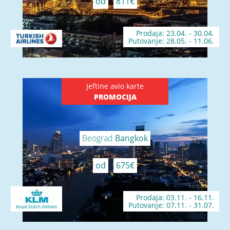
od
811€
Prodaja: 23.04. - 30.04.
Putovanje: 28.05. - 11.06.
Jeftine avio karte
PROMOCIJA
Beograd
Bangkok
od
675€
Prodaja: 03.11. - 16.11.
Putovanje: 07.11. - 31.07.