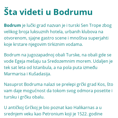
Šta videti u Bodrumu
Bodrum
je lučki grad nazvan je i turski Sen Trope zbog
velikog broja luksuznih hotela, urbanih klubova na
otvorenom, sjajne gastro scene i mnoštva superjahti
koje krstare njegovim tirkiznim vodama.
Bodrum na jugozapadnoj obali Turske, na obali gde se
vode Egeja mešaju sa Sredozemnim morem. Udaljen je
tek sat leta od Istanbula, a na pola puta između
Marmarisa i Kušadasija.
Nasuprot Bodruma nalazi se prelepi grčki grad Kos, što
vam daje mogućnost da tokom svog odmora posetite i
tursku i grčku obalu.
U antičkoj Grčkoj je bio poznat kao Halikarnas a u
srednjem veku kao Petronium koji je 1522. godine