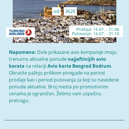
od
362€
Prodaja: 16.07. - 31.08.
Putovanje: 16.07. - 31.10.
Napomena:
Dole prikazane avio kompanije imaju
trenutno aktuelne ponude
najjeftinijih avio
karata
na relaciji
Avio karte Beograd Bodrum
.
Obratite pažnju prilikom ptregade na period
prodaje kao i period putovanja za koji su navedene
ponude aktuelne. Broj mesta po promotivnim
cenama je ograničen. Želimo vam uspešnu
pretragu.