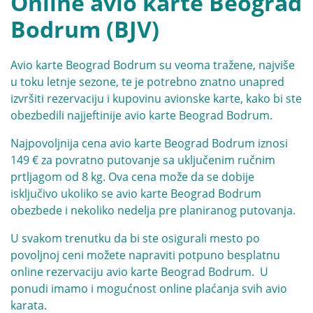
Online avio karte Beograd
Bodrum (BJV)
Avio karte Beograd Bodrum su veoma tražene, najviše
u toku letnje sezone, te je potrebno znatno unapred
izvršiti rezervaciju i kupovinu avionske karte, kako bi ste
obezbedili najjeftinije avio karte Beograd Bodrum.
Najpovoljnija cena avio karte Beograd Bodrum iznosi
149 € za povratno putovanje sa uključenim ručnim
prtljagom od 8 kg. Ova cena može da se dobije
isključivo ukoliko se avio karte Beograd Bodrum
obezbede i nekoliko nedelja pre planiranog putovanja.
U svakom trenutku da bi ste osigurali mesto po
povoljnoj ceni možete napraviti potpuno besplatnu
online rezervaciju avio karte Beograd Bodrum. U
ponudi imamo i mogućnost online plaćanja svih avio
karata.