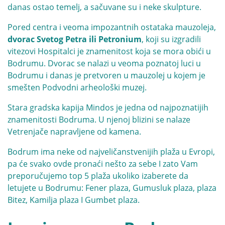
danas ostao temelj, a sačuvane su i neke skulpture.
Pored centra i veoma impozantnih ostataka mauzoleja,
dvorac Svetog Petra ili Petronium
, koji su izgradili
vitezovi Hospitalci je znamenitost koja se mora obići u
Bodrumu. Dvorac se nalazi u veoma poznatoj luci u
Bodrumu i danas je pretvoren u mauzolej u kojem je
smešten Podvodni arheološki muzej.
Stara gradska kapija Mindos je jedna od najpoznatijih
znamenitosti Bodruma. U njenoj blizini se nalaze
Vetrenjače napravljene od kamena.
Bodrum ima neke od najveličanstvenijih plaža u Evropi,
pa će svako ovde pronaći nešto za sebe I zato Vam
preporučujemo top 5 plaža ukoliko izaberete da
letujete u Bodrumu: Fener plaza, Gumusluk plaza, plaza
Bitez, Kamilja plaza I Gumbet plaza.