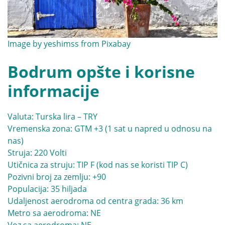
Image by
yeshimss
from
Pixabay
Bodrum opšte i korisne
informacije
Valuta: Turska lira – TRY
Vremenska zona: GTM +3 (1 sat u napred u odnosu na
nas)
Struja: 220 Volti
Utičnica za struju: TIP F (kod nas se koristi TIP C)
Pozivni broj za zemlju: +90
Populacija: 35 hiljada
Udaljenost aerodroma od centra grada: 36 km
Metro sa aerodroma: NE
Voz sa aerodroma: NE