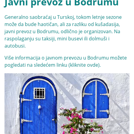
Javni prevoz u Bodrumu
Generalno saobraćaj u Turskoj, tokom letnje sezone
može da bude haotičan, ali za razliku od kušadasija,
javni prevoz u Bodrumu, odlično je organizovan. Na
raspolaganju su taksiji, mini busevi ili dolmuši i
autobusi.
Više informacija o javnom prevozu u Bodrumu možete
pogledati na sledećem linku (
kliknite ovde
).