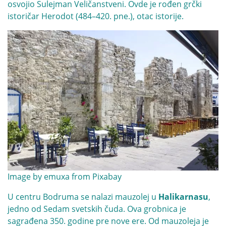
osvojio Sulejman Veličanstveni. Ovde je rođen grčki
istoričar Herodot (484–420. pne.), otac istorije.
Image by
emuxa
from
Pixabay
U centru Bodruma se nalazi mauzolej u
Halikarnasu
,
jedno od Sedam svetskih čuda. Ova grobnica je
sagrađena 350. godine pre nove ere. Od mauzoleja je