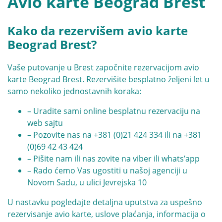
Avio karte Beograd Brest
Kako da rezervišem avio karte
Beograd Brest?
Vaše putovanje u Brest započnite rezervacijom avio
karte Beograd Brest. Rezervišite besplatno željeni let u
samo nekoliko jednostavnih koraka:
– Uradite sami online besplatnu rezervaciju na
web sajtu
– Pozovite nas na
+381 (0)21 424 334
ili na
+381
(0)69 42 43 424
– Pišite nam ili nas zovite na viber ili whats’app
– Rado ćemo Vas ugostiti u našoj agenciji u
Novom Sadu, u ulici Jevrejska 10
U nastavku pogledajte detaljna uputstva za uspešno
rezervisanje avio karte, uslove plaćanja, informacija o