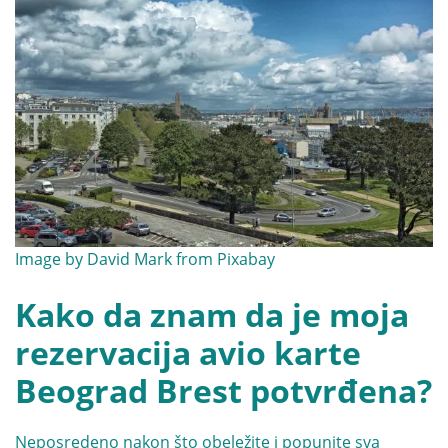
Image by
David Mark
from
Pixabay
Kako da znam da je moja
rezervacija avio karte
Beograd Brest potvrđena?
Neposredeno nakon što obeležite i popunite sva