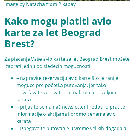
Image by
Natacha
from
Pixabay
Kako mogu platiti avio
karte za let Beograd
Brest?
Za plaćanje Vaše avio karte za let Beograd Brest možete
izabrati jednu od sledećih mogućnosti:
– napravite rezervaciju avio karte što je ranije
moguće pre početka putovanja, jer tako
povećavate verovatnoću nalaženja povoljnih
karata
– prijavite se na naš newsletter i redovno pratite
informacije o akcijama i promo cenama avio
karata
– Izbegavajte putovanje u vreme velikih događaja i