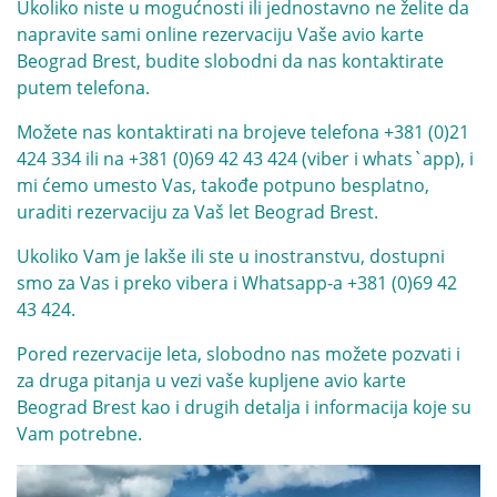
Ukoliko niste u mogućnosti ili jednostavno ne želite da
napravite sami online rezervaciju Vaše avio karte
Beograd Brest, budite slobodni da nas kontaktirate
putem telefona.
Možete nas kontaktirati na brojeve telefona
+381 (0)21
424 334
ili na
+381 (0)69 42 43 424
(viber i whats`app), i
mi ćemo umesto Vas, takođe potpuno besplatno,
uraditi rezervaciju za Vaš let Beograd Brest.
Ukoliko Vam je lakše ili ste u inostranstvu, dostupni
smo za Vas i preko vibera i Whatsapp-a
+381 (0)69 42
43 424
.
Pored rezervacije leta, slobodno nas možete pozvati i
za druga pitanja u vezi vaše kupljene avio karte
Beograd Brest kao i drugih detalja i informacija koje su
Vam potrebne.