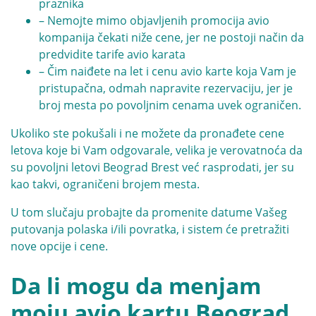
praznika
– Nemojte mimo objavljenih promocija avio
kompanija čekati niže cene, jer ne postoji način da
predvidite tarife avio karata
– Čim naiđete na let i cenu avio karte koja Vam je
pristupačna, odmah napravite rezervaciju, jer je
broj mesta po povoljnim cenama uvek ograničen.
Ukoliko ste pokušali i ne možete da pronađete cene
letova koje bi Vam odgovarale, velika je verovatnoća da
su povoljni letovi Beograd Brest već rasprodati, jer su
kao takvi, ograničeni brojem mesta.
U tom slučaju probajte da promenite datume Vašeg
putovanja polaska i/ili povratka, i sistem će pretražiti
nove opcije i cene.
Da li mogu da menjam
moju avio kartu Beograd