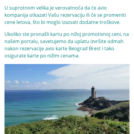
U suprotnom velika je verovatnoća da će avio
kompanija otkazati Vašu rezervaciju ili će se promeniti
cene letova, što bi moglo izazvati dodatne troškove.
Ukoliko ste pronašli kartu po nižoj promotivnoj ceni, na
našem portalu, savetujemo da uplatu izvršite odmah
nakon rezervacije avio karte Beograd Brest i tako
osigurate karte po nižim cenama.