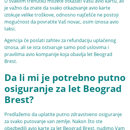
U svakom trenutku možete otkazati Vašu avio kartu, ali
je važno da znate da svako otkazivanje avio karte
iziskuje velike troškove, odnosno najčešće ne postoji
mogućnost da povratite Vaš novac, osim iznosa avio
taksi.
Agencija će poslati zahtev za refundaciju uplaćenog
iznosa, ali se ista ostvaruje samo pod uslovima i
pravilima avio kompanije koja obavlja let Beograd
Brest.
Da li mi je potrebno putno
osiguranje za let Beograd
Brest?
Predlažemo da uplatite putno zdravstveno osiguranje
za svako putovanje van zemlje. Nakon što ste
obezbedili avio karte za let Beograd Brest, nudimo Vam