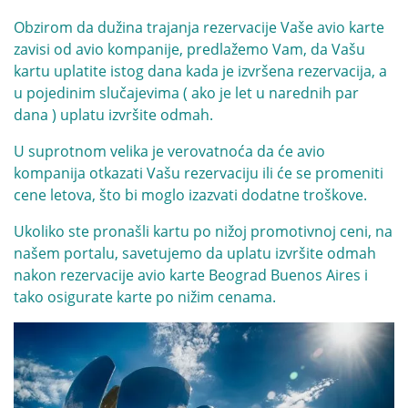
Obzirom da dužina trajanja rezervacije Vaše avio karte
zavisi od avio kompanije, predlažemo Vam, da Vašu
kartu uplatite istog dana kada je izvršena rezervacija, a
u pojedinim slučajevima ( ako je let u narednih par
dana ) uplatu izvršite odmah.
U suprotnom velika je verovatnoća da će avio
kompanija otkazati Vašu rezervaciju ili će se promeniti
cene letova, što bi moglo izazvati dodatne troškove.
Ukoliko ste pronašli kartu po nižoj promotivnoj ceni, na
našem portalu, savetujemo da uplatu izvršite odmah
nakon rezervacije avio karte Beograd Buenos Aires i
tako osigurate karte po nižim cenama.