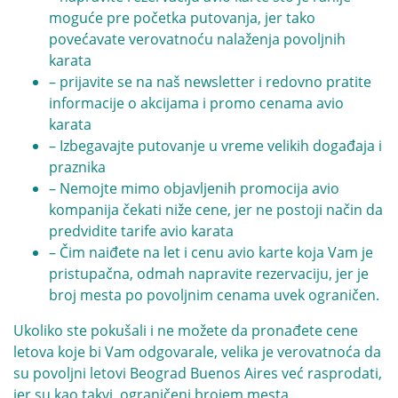
moguće pre početka putovanja, jer tako
povećavate verovatnoću nalaženja povoljnih
karata
– prijavite se na naš newsletter i redovno pratite
informacije o akcijama i promo cenama avio
karata
– Izbegavajte putovanje u vreme velikih događaja i
praznika
– Nemojte mimo objavljenih promocija avio
kompanija čekati niže cene, jer ne postoji način da
predvidite tarife avio karata
– Čim naiđete na let i cenu avio karte koja Vam je
pristupačna, odmah napravite rezervaciju, jer je
broj mesta po povoljnim cenama uvek ograničen.
Ukoliko ste pokušali i ne možete da pronađete cene
letova koje bi Vam odgovarale, velika je verovatnoća da
su povoljni letovi Beograd Buenos Aires već rasprodati,
jer su kao takvi, ograničeni brojem mesta.