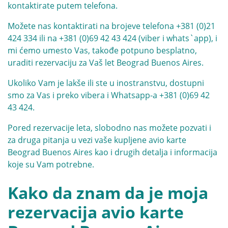
kontaktirate putem telefona.
Možete nas kontaktirati na brojeve telefona
+381 (0)21
424 334
ili na
+381 (0)69 42 43 424
(viber i whats`app), i
mi ćemo umesto Vas, takođe potpuno besplatno,
uraditi rezervaciju za Vaš let Beograd Buenos Aires.
Ukoliko Vam je lakše ili ste u inostranstvu, dostupni
smo za Vas i preko vibera i Whatsapp-a
+381 (0)69 42
43 424
.
Pored rezervacije leta, slobodno nas možete pozvati i
za druga pitanja u vezi vaše kupljene avio karte
Beograd Buenos Aires kao i drugih detalja i informacija
koje su Vam potrebne.
Kako da znam da je moja
rezervacija avio karte