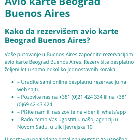
Avio karte Beograd
Buenos Aires
Kako da rezervišem avio karte
Beograd Buenos Aires?
Vaše putovanje u Buenos Aires započnite rezervacijom
avio karte Beograd Buenos Aires. Rezervišite besplatno
željeni let u samo nekoliko jednostavnih koraka:
– Uradite sami online besplatnu rezervaciju na
web sajtu
– Pozovite nas na
+381 (0)21 424 334
ili na
+381
(0)69 42 43 424
– Pišite nam ili nas zovite na viber ili whats’app
– Rado ćemo Vas ugostiti u našoj agenciji u
Novom Sadu, u ulici Jevrejska 10
U nastavku pogledajte detaljna uputstva za uspešno