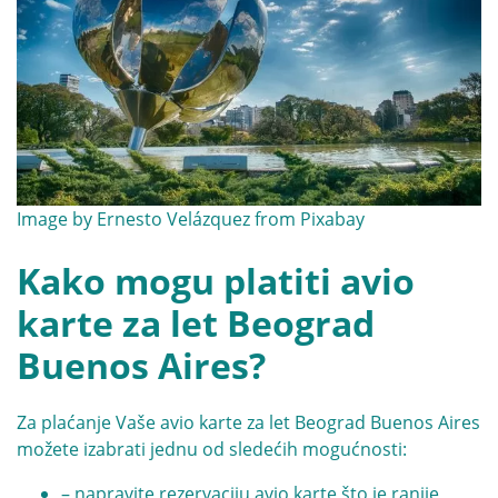
Image by
Ernesto Velázquez
from
Pixabay
Kako mogu platiti avio
karte za let Beograd
Buenos Aires?
Za plaćanje Vaše avio karte za let Beograd Buenos Aires
možete izabrati jednu od sledećih mogućnosti:
– napravite rezervaciju avio karte što je ranije