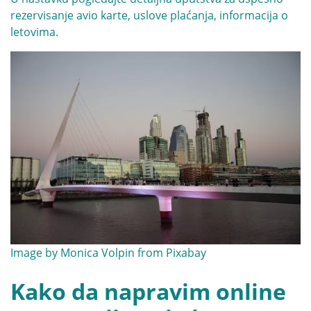
rezervisanje avio karte, uslove plaćanja, informacija o
letovima.
Image by
Monica Volpin
from
Pixabay
Kako da napravim online