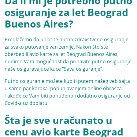
Da li mi je potrebno putno
osiguranje za let Beograd
Buenos Aires?
Predlažemo da uplatite putno zdravstveno osiguranje
za svako putovanje van zemlje. Nakon što ste
obezbedili avio karte za let Beograd Buenos Aires,
nudimo Vam mogućnost da pribavite putno osiguranje
naše osiguravajuće kuće ‘
’Sava osiguranje’’.
Putno osiguranje možete kupiti putem našeg veb sajta
u samo par koraka, popunjavanjem online obrasca.
Takođe će Vam biti ponuđeno i dodatno osiguranje od
Covid-a uz doplatu.
Šta je sve uračunato u
cenu avio karte Beograd