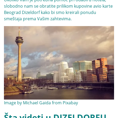
slobodno nam se obratite prilikom kupovine avio karte
Beograd Dizeldorf kako bi smo kreirali ponudu
smeštaja prema Vašim zahtevima.
Image by
Michael Gaida
from
Pixabay
Šta videti u DIZELDORFU