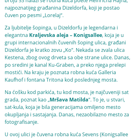
broju 53 nalazi se rodna kuća poete Heinricha Hajna,
najpoznatijeg građanina Dizeldorfa, koji je postao
čuven po pesmi „Lorelaj“.
Za ljubitelje šopinga, u Dizeldorfu je legendarna i
elegantna
Kraljevska aleja – Konigsallee
, koja je u
grupi internacionalnih čuvenih šoping ulica, građani
Dizeldorfa je kratko zovu „Ko“. Nekada se zvala ulica
Kestena, zbog ovog drveta sa obe strane ulice. Danas,
po sredini je kanal Ku-Graben, a preko njega prelepi
mostići. Na kraju je poznata robna kuća Galleria
Kaufhof i fontana Tritona kod poslednjeg mosta.
Na ćošku kod parkića, tu kod mosta, je najčuveniji sat
grada, poznat kao „
Mršava Matilda
“. To je, u stvari,
sat-kula, koja je bila generacijama omiljeno mesto
okupljanja i sastajanja. Danas, nezaobilazno mesto za
fotografisanje.
U ovoj ulici je čuvena robna kuća Sevens (Konigsallee