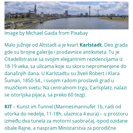
Image by
Michael Gaida
from
Pixabay
Malo južnije od Altstadt-a je kvart
Karlstadt
. Deo grada
gde su brojne galerije i prodavnice antikviteta. Tu je
Citadellstrasse sa svojim elegantnim rezidencijama iz
18-19.veka, sa ulicama koje su skoro nepromenjene do
današnjih dana. U Karlstadtu su živeli Robert i Klara
Šuman, 1850-54., i svojim radom proslavili grad u
muzičkom svetu. Na centralnom trgu, Carlsplatz, nalazi
se istorijska pijaca, sa preko 60 tezgi.
KIT
– Kunst im Tunnel (Mannesmannufer 1b, radi od
utorka do nedelje, 11-18h, ulaznica 4 eura) – u prostoru
između dva tunela za motorni saobraćaj, ispod ozidane
obale Rajne, a naspram Ministarstva za porodične