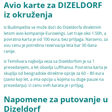
Avio karte za DIZELDORF
iz okruženja
Iz Budimpešte se može doći do Dizeldorfa direktnim
letom avio-kompanije
Eurowings
. Let traje oko 1.50h, a
povratna karta je od 100 eura, bez prtljaga. Naravno, za
ovu cenu je potrebna rezervacija leta bar 30 dana
ranije.
Iz Temišvara najbolja veza sa Dizeldorfom je sa 1
presedanjem, a let obavlja
Lufthansa
. Povratna karta je
skuplja od beogradske direktne opcije za 60 – 80 eura
(zavisi koji let, a ima opcija u kojima su duge pauze na
presedanju). U cenu ovih karata je i prtljag.
Napomene za putovanje u
Dizeldorf