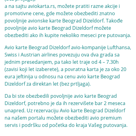
a na sajtu aviokarta.rs, možete pratiti razne akcije i
promotivne cene, gde možete obezbediti znatno
povoljnije avionske karte Beograd Dizeldorf. Takođe
povoljnije avio karte Beograd Dizeldorf možete
obezbediti ako ih kupite nekoliko meseci pre putovanja.
Avio karte Beograd Dizeldorf avio-kompanije
Lufthansa
,
Swiss
i
Austrian
airlines povezuju ova dva grada sa
jednim presedanjem, pa tako let traje od 4 – 7.30h
(zavisi koji let izaberete), a povratna karta je za oko 20
eura jeftinija u odnosu na cenu avio karte Beograd
Dizeldorf za direktan let (bez prtljaga).
Da bi ste obezbedili povoljnije avio karte Beograd
Dizeldorf, potrebno je da ih rezervišete bar 2 meseca
unapred. Uz rezervaciju Avio karte Beograd Dizeldorf
na našem portalu možete obezbediti avio premium
servis i podršku od početka do kraja Vašeg putovanja.