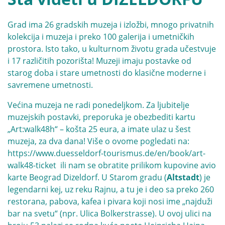
Grad ima 26 gradskih muzeja i izložbi, mnogo privatnih
kolekcija i muzeja i preko 100 galerija i umetničkih
prostora. Isto tako, u kulturnom životu grada učestvuje
i 17 različitih pozorišta! Muzeji imaju postavke od
starog doba i stare umetnosti do klasične moderne i
savremene umetnosti.
Većina muzeja ne radi ponedeljkom. Za ljubitelje
muzejskih postavki, preporuka je obezbediti kartu
„Art:walk48h“ – košta 25 eura, a imate ulaz u šest
muzeja, za dva dana! Više o ovome pogledati na:
https://www.duesseldorf-tourismus.de/en/book/art-
walk48-ticket
ili nam se obratite prilikom kupovine avio
karte Beograd Dizeldorf. U Starom gradu (
Altstadt
) je
legendarni kej, uz reku Rajnu, a tu je i deo sa preko 260
restorana, pabova, kafea i pivara koji nosi ime „najduži
bar na svetu“ (npr. Ulica Bolkerstrasse). U ovoj ulici na