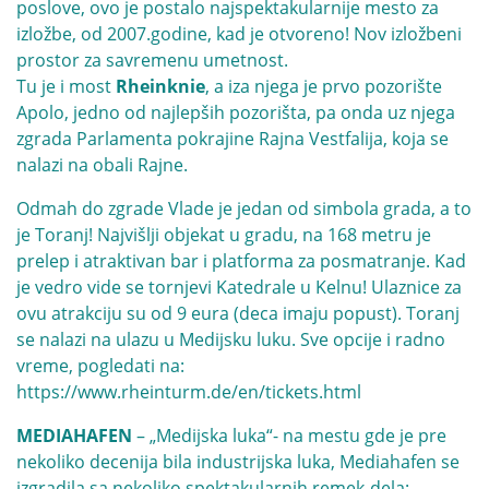
poslove, ovo je postalo najspektakularnije mesto za
izložbe, od 2007.godine, kad je otvoreno! Nov izložbeni
prostor za savremenu umetnost.
Tu je i most
Rheinknie
, a iza njega je prvo pozorište
Apolo, jedno od najlepših pozorišta, pa onda uz njega
zgrada Parlamenta pokrajine Rajna Vestfalija, koja se
nalazi na obali Rajne.
Odmah do zgrade Vlade je jedan od simbola grada, a to
je Toranj! Najvišlji objekat u gradu, na 168 metru je
prelep i atraktivan bar i platforma za posmatranje. Kad
je vedro vide se tornjevi Katedrale u Kelnu! Ulaznice za
ovu atrakciju su od 9 eura (deca imaju popust). Toranj
se nalazi na ulazu u Medijsku luku. Sve opcije i radno
vreme, pogledati na:
https://www.rheinturm.de/en/tickets.html
MEDIAHAFEN
– „Medijska luka“- na mestu gde je pre
nekoliko decenija bila industrijska luka, Mediahafen se
izgradila sa nekoliko spektakularnih remek-dela: