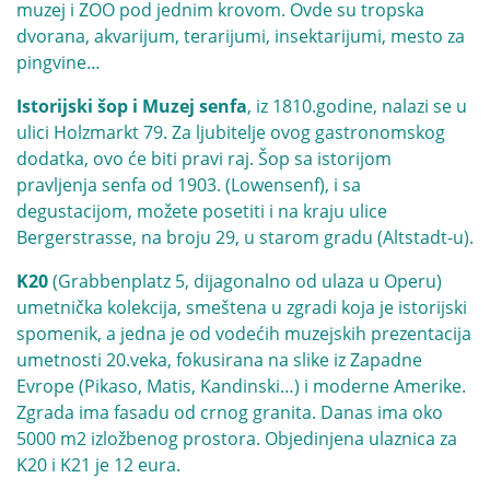
muzej i ZOO pod jednim krovom. Ovde su tropska
dvorana, akvarijum, terarijumi, insektarijumi, mesto za
pingvine…
Istorijski šop i Muzej senfa
, iz 1810.godine, nalazi se u
ulici Holzmarkt 79. Za ljubitelje ovog gastronomskog
dodatka, ovo će biti pravi raj. Šop sa istorijom
pravljenja senfa od 1903. (Lowensenf), i sa
degustacijom, možete posetiti i na kraju ulice
Bergerstrasse, na broju 29, u starom gradu (Altstadt-u).
K20
(Grabbenplatz 5, dijagonalno od ulaza u Operu)
umetnička kolekcija, smeštena u zgradi koja je istorijski
spomenik, a jedna je od vodećih muzejskih prezentacija
umetnosti 20.veka, fokusirana na slike iz Zapadne
Evrope (Pikaso, Matis, Kandinski…) i moderne Amerike.
Zgrada ima fasadu od crnog granita. Danas ima oko
5000 m2 izložbenog prostora. Objedinjena ulaznica za
K20 i K21 je 12 eura.