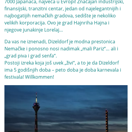
7000 Japanaca, najveća u Evropi! Značajan industrijski,
finansijski, tranzitni centar, jedan od najelegantnijih i
najbogatijih nemačkih gradova, sedište je nekoliko
velikih korporacija. Ovo je grad Hajnriha Hajna i
njegove junakinje Lorelaj…
Da vas ne iznenadi, Dizeldorf je modna prestonica
Nemačke i ponosno nosi nadimak „mali Pariz“… ali i
„grad piva i grad senfa“.
Postoji izreka koja još uvek „živi“, a to je da Dizeldorf
ima 5 godišnjih doba – peto doba je doba karnevala i
festivala! Willkommen!