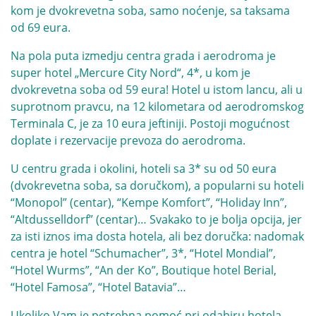
kom je dvokrevetna soba, samo noćenje, sa taksama
od 69 eura.
Na pola puta izmedju centra grada i aerodroma je
super hotel „Mercure City Nord“, 4*, u kom je
dvokrevetna soba od 59 eura! Hotel u istom lancu, ali u
suprotnom pravcu, na 12 kilometara od aerodromskog
Terminala C, je za 10 eura jeftiniji. Postoji mogućnost
doplate i rezervacije prevoza do aerodroma.
U centru grada i okolini, hoteli sa 3* su od 50 eura
(dvokrevetna soba, sa doručkom), a popularni su hoteli
“Monopol” (centar), “Kempe Komfort”, “Holiday Inn”,
“Altdusselldorf” (centar)… Svakako to je bolja opcija, jer
za isti iznos ima dosta hotela, ali bez doručka: nadomak
centra je hotel “Schumacher”, 3*, “Hotel Mondial”,
“Hotel Wurms”, “An der Ko”, Boutique hotel Berial,
“Hotel Famosa”, “Hotel Batavia”…
Ukoliko Vam je potrebna pomoć pri odabiru hotela,