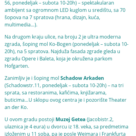
56, ponedeljak – subota 10-20h) – spektakularan
ambijent sa ogromnom LED kuglom u središtu, sa 70
šopova na 7 spratova (hrana, dizajn, kuća,
multimedia…).
Na drugom kraju ulice, na broju 2 je ultra moderna
zgrada, šoping mol Ko-Bogen (ponedeljak – subota 10-
20h), na 5 spratova. Najduža fasada zgrade gleda u
zgradu Opere i Baleta, koja je okružena parkom
Hofgarten.
Zanimljiv je i šoping mol
Schadow Arkaden
(Schadowstr.11, ponedeljak – subota 10-20h) – na tri
sprata, sa restoranima, kafićima, knjižarama,
buticima…U sklopu ovog centra je i pozorište Theater
an der Ko.
U ovom gradu postoji
Muzej Getea
(Jacobistr.2,
ulaznica je 4 eura) u dvorcu iz 18. veka, sa predmetima
izloženim u 11 soba, pa je posle Weimara i Frankfurta