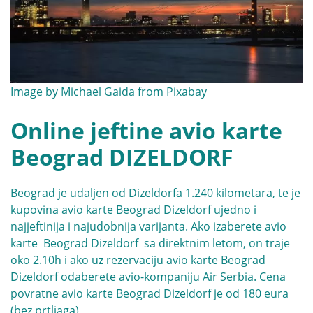
Image by
Michael Gaida
from
Pixabay
Online jeftine avio karte
Beograd DIZELDORF
Beograd je udaljen od Dizeldorfa 1.240 kilometara, te je
kupovina
avio karte Beograd Dizeldorf
ujedno i
najjeftinija i najudobnija varijanta. Ako izaberete avio
karte Beograd Dizeldorf sa direktnim letom, on traje
oko 2.10h i ako uz rezervaciju avio karte Beograd
Dizeldorf odaberete avio-kompaniju
Air Serbia
. Cena
povratne avio karte Beograd Dizeldorf je od 180 eura
(bez prtljaga),