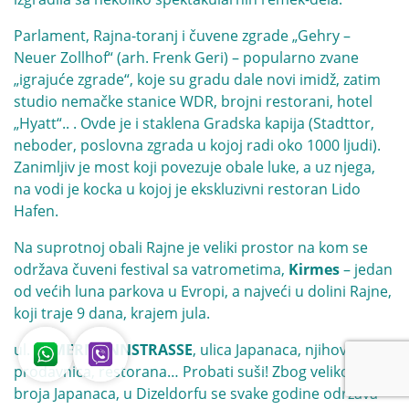
Parlament, Rajna-toranj i čuvene zgrade „Gehry –
Neuer Zollhof“ (arh. Frenk Geri) – popularno zvane
„igrajuće zgrade“, koje su gradu dale novi imidž, zatim
studio nemačke stanice WDR, brojni restorani, hotel
„Hyatt“.. . Ovde je i staklena Gradska kapija (Stadttor,
neboder, poslovna zgrada u kojoj radi oko 1000 ljudi).
Zanimljiv je most koji povezuje obale luke, a uz njega,
na vodi je kocka u kojoj je ekskluzivni restoran Lido
Hafen.
Na suprotnoj obali Rajne je veliki prostor na kom se
održava čuveni festival sa vatrometima,
Kirmes
– jedan
od većih luna parkova u Evropi, a najveći u dolini Rajne,
koji traje 9 dana, krajem jula.
ul.
IMMERMANNSTRASSE
, ulica Japanaca, njihovih
prodavnica, restorana… Probati suši! Zbog velikog
broja Japanaca, u Dizeldorfu se svake godine održava