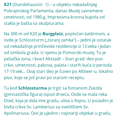
K21
(Standehausstr. 1) – u objektu nekadašnjeg
Pokrajinskog Parlamenta, danas Muzej savremene
umetnosti, od 1980.g. Impresivna krovna kupola od
stakla je bašta sa skulpturama.
Na 300 m od K20 je
Burgplatz
, popločan kaldrmom, a
ovde je Schlossturm („toranj zamka“) – jedini je ostatak
od nekadašnje prinčevske rezidencije iz 13.veka i jedan
od simbola grada. U njemu je Pomorski muzej. Tu je
pešačka zona, i kvart Altstadt – Stari grad: deo pun
crkvi, umetnosti, pabova, palata i starih kuća iz perioda
17-19.vek… Ovaj stari deo je čuven po Altbeer-u, lokalno
pivo, koje se još pravi po starom receptu.
Tu kod
Schlossturma
je trgić sa fontanom Zvezda
(gimnastička figura) ispod drveća. Ovde se mala reka
Dizel, koja je dala ime gradu, uliva u Rajnu. U pozadini je
bivša crkva Sv. Lambertus sa svetilištem Sv.
Apolinariusa. Ovo je ujedno i najstariji objekat u gradu,