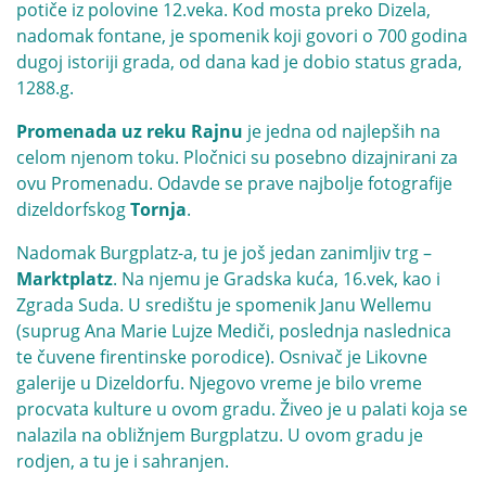
potiče iz polovine 12.veka. Kod mosta preko Dizela,
nadomak fontane, je spomenik koji govori o 700 godina
dugoj istoriji grada, od dana kad je dobio status grada,
1288.g.
Promenada uz reku Rajnu
je jedna od najlepših na
celom njenom toku. Pločnici su posebno dizajnirani za
ovu Promenadu. Odavde se prave najbolje fotografije
dizeldorfskog
Tornja
.
Nadomak Burgplatz-a, tu je još jedan zanimljiv trg –
Marktplatz
. Na njemu je Gradska kuća, 16.vek, kao i
Zgrada Suda. U središtu je spomenik Janu Wellemu
(suprug Ana Marie Lujze Mediči, poslednja naslednica
te čuvene firentinske porodice). Osnivač je Likovne
galerije u Dizeldorfu. Njegovo vreme je bilo vreme
procvata kulture u ovom gradu. Živeo je u palati koja se
nalazila na obližnjem Burgplatzu. U ovom gradu je
rodjen, a tu je i sahranjen.