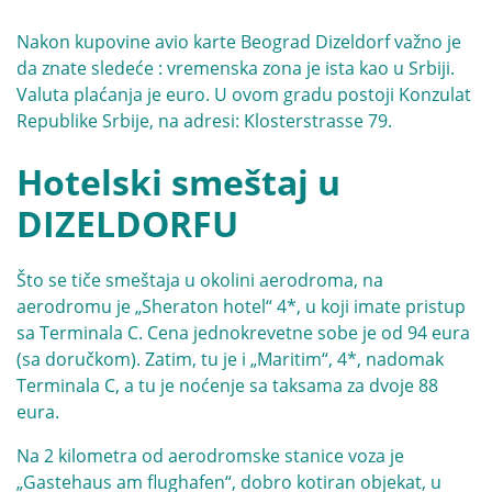
Nakon kupovine avio karte Beograd Dizeldorf važno je
da znate sledeće : vremenska zona je ista kao u Srbiji.
Valuta plaćanja je euro. U ovom gradu postoji Konzulat
Republike Srbije, na adresi: Klosterstrasse 79.
Hotelski smeštaj u
DIZELDORFU
Što se tiče smeštaja u okolini aerodroma, na
aerodromu je „Sheraton hotel“ 4*, u koji imate pristup
sa Terminala C. Cena jednokrevetne sobe je od 94 eura
(sa doručkom). Zatim, tu je i „Maritim“, 4*, nadomak
Terminala C, a tu je noćenje sa taksama za dvoje 88
eura.
Na 2 kilometra od aerodromske stanice voza je
„Gastehaus am flughafen“, dobro kotiran objekat, u