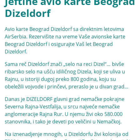
Jeftine avio karte Beograd
Dizeldorf
Avio karte Beograd Dizeldorf sa direktnim letovima
AirSerbia. Rezervišite na vreme Vaše avionske karte
Beograd Dizeldorf i osigurajte Vaš let Beograd
Dizeldorf.
Sama reč Dizeldorf znači „selo na reci Dizel“… bivše
ribarsko selo na ušću idiličnog Dizela, koji se uliva u
Rajnu, u istoriji dugoj preko 800 godina, koju su
obeležili vojvode i prinčevi, preraslo je u divan grad…
Danas je DIZELDORF glavni grad nemačke pokrajne
Severna Rajna-Vestfalija, u srcu najveće nemačke
anglomeracije Rajna Rur. U njemu živi oko 580.000
stanovnika, i tako je deveti po veličini u Nemačkoj.
Na iznenadjenje mnogih, u Dizeldorfu živi kolonija od