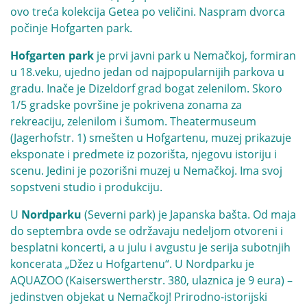
ovo treća kolekcija Getea po veličini. Naspram dvorca
počinje Hofgarten park.
Hofgarten park
je prvi javni park u Nemačkoj, formiran
u 18.veku, ujedno jedan od najpopularnijih parkova u
gradu. Inače je Dizeldorf grad bogat zelenilom. Skoro
1/5 gradske površine je pokrivena zonama za
rekreaciju, zelenilom i šumom. Theatermuseum
(Jagerhofstr. 1) smešten u Hofgartenu, muzej prikazuje
eksponate i predmete iz pozorišta, njegovu istoriju i
scenu. Jedini je pozorišni muzej u Nemačkoj. Ima svoj
sopstveni studio i produkciju.
U
Nordparku
(Severni park) je Japanska bašta. Od maja
do septembra ovde se održavaju nedeljom otvoreni i
besplatni koncerti, a u julu i avgustu je serija subotnjih
koncerata „Džez u Hofgartenu“. U Nordparku je
AQUAZOO (Kaiserswertherstr. 380, ulaznica je 9 eura) –
jedinstven objekat u Nemačkoj! Prirodno-istorijski