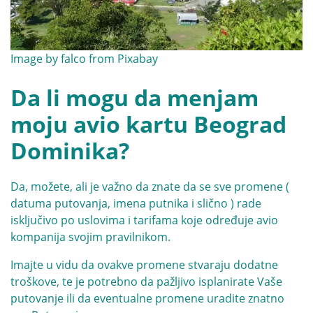
Image by
falco
from
Pixabay
Da li mogu da menjam
moju avio kartu Beograd
Dominika?
Da, možete, ali je važno da znate da se sve promene (
datuma putovanja, imena putnika i slično ) rade
isključivo po uslovima i tarifama koje određuje avio
kompanija svojim pravilnikom.
Imajte u vidu da ovakve promene stvaraju dodatne
troškove, te je potrebno da pažljivo isplanirate Vaše
putovanje ili da eventualne promene uradite znatno