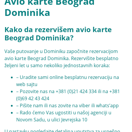
Avio karte Beograd
Dominika
Kako da rezervišem avio karte
Beograd Dominika?
Vaše putovanje u Dominiku započnite rezervacijom
avio karte Beograd Dominika. Rezervišite besplatno
željeni let u samo nekoliko jednostavnih koraka:
– Uradite sami online besplatnu rezervaciju na
web sajtu
– Pozovite nas na
+381 (0)21 424 334
ili na
+381
(0)69 42 43 424
– Pišite nam ili nas zovite na viber ili whats’app
– Rado ćemo Vas ugostiti u našoj agenciji u
Novom Sadu, u ulici Jevrejska 10
U nastavku pogledajte detaljna uputstva za uspešno