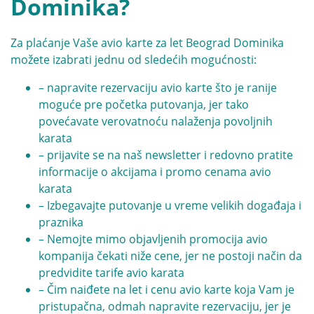
Dominika?
Za plaćanje Vaše avio karte za let Beograd Dominika
možete izabrati jednu od sledećih mogućnosti:
– napravite rezervaciju avio karte što je ranije
moguće pre početka putovanja, jer tako
povećavate verovatnoću nalaženja povoljnih
karata
– prijavite se na naš newsletter i redovno pratite
informacije o akcijama i promo cenama avio
karata
– Izbegavajte putovanje u vreme velikih događaja i
praznika
– Nemojte mimo objavljenih promocija avio
kompanija čekati niže cene, jer ne postoji način da
predvidite tarife avio karata
– Čim naiđete na let i cenu avio karte koja Vam je
pristupačna, odmah napravite rezervaciju, jer je