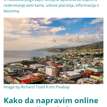
rezervisanje avio karte, uslove plaćanja, informacija o
letovima.
Image by
Richard Todd
from
Pixabay
Kako da napravim online