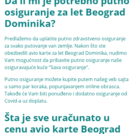
Da li mi je potrebno putno
osiguranje za let Beograd
Dominika?
Predlažemo da uplatite putno zdravstveno osiguranje
za svako putovanje van zemlje. Nakon što ste
obezbedili avio karte za let Beograd Dominika, nudimo
Vam mogućnost da pribavite putno osiguranje naše
osiguravajuće kuće
‘’Sava osiguranje’’
.
Putno osiguranje možete kupite putem našeg veb sajta
u samo par koraka, popunjavanjem online obrasca.
Takođe će Vam biti ponuđeno i dodatno osiguranje od
Covid-a uz doplatu.
Šta je sve uračunato u
cenu avio karte Beograd