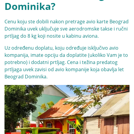
Dominika?
Cenu koju ste dobili nakon pretrage avio karte Beograd
Dominika uvek uključuje sve aerodromske takse i ručni
prtljag do 8 kg koji nosite u kabinu aviona.
Uz određenu doplatu, koju određuje isključivo avio
kompanija, imate opciju da doplatite (ukoliko Vam je to
potrebno) i dodatni prtljag. Cena i težina predatog
prtljaga uvek zavisi od avio kompanije koja obavlja let
Beograd Dominika.