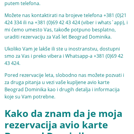
putem telefona.
Možete nas kontaktirati na brojeve telefona
+381 (0)21
424 334
ili na
+381 (0)69 42 43 424
(viber i whats`app), i
mi ćemo umesto Vas, takođe potpuno besplatno,
uraditi rezervaciju za Vaš let Beograd Dominika.
Ukoliko Vam je lakše ili ste u inostranstvu, dostupni
smo za Vas i preko vibera i Whatsapp-a
+381 (0)69 42
43 424
.
Pored rezervacije leta, slobodno nas možete pozvati i
za druga pitanja u vezi vaše kupljene avio karte
Beograd Dominika kao i drugih detalja i informacija
koje su Vam potrebne.
Kako da znam da je moja
rezervacija avio karte