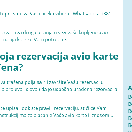
ostupni smo za Vas i preko vibera i Whatsapp-a
+381
zvati i za druga pitanja u vezi vaše kupljene avio
formacija koje su Vam potrebne.
ja rezervacija avio karte
đena?
 tražena polja sa * i završite Vašu rezervaciju
A
ja brojeva i slova ) da je uspešno urađena rezervacija
B
B
 upisali dok ste pravili rezervaciju, stići će Vam
B
nstrukcijima za plaćanje Vaše avio karte i iznosom u
B
B