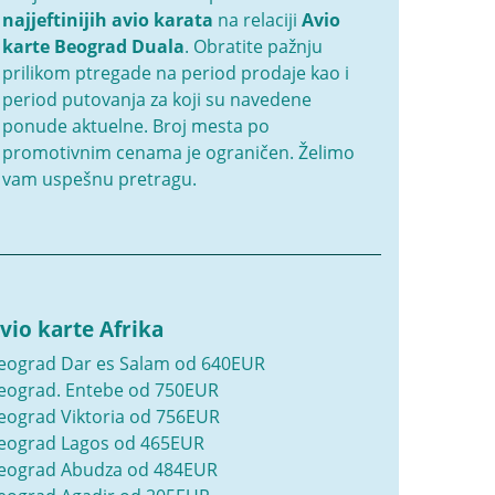
najjeftinijih avio karata
na relaciji
Avio
karte Beograd Duala
. Obratite pažnju
prilikom ptregade na period prodaje kao i
period putovanja za koji su navedene
ponude aktuelne. Broj mesta po
promotivnim cenama je ograničen. Želimo
vam uspešnu pretragu.
vio karte Afrika
eograd Dar es Salam od 640EUR
eograd. Entebe od 750EUR
eograd Viktoria od 756EUR
eograd Lagos od 465EUR
eograd Abudza od 484EUR