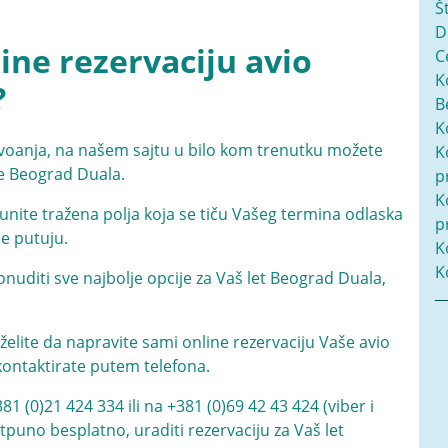
Š
D
ne rezervaciju avio
C
K
?
B
K
voanja, na našem sajtu u bilo kom trenutku možete
K
te Beograd Duala.
p
K
nite tražena polja koja se tiču Vašeg termina odlaska
p
je putuju.
K
K
nuditi sve najbolje opcije za Vaš let Beograd Duala,
želite da napravite sami online rezervaciju Vaše avio
kontaktirate putem telefona.
381 (0)21 424 334
ili na
+381 (0)69 42 43 424
(viber i
uno besplatno, uraditi rezervaciju za Vaš let