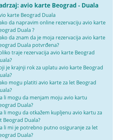
adrzaj: avio karte Beograd - Duala
vio karte Beograd Duala
ako da napravim online rezervaciju avio karte
eograd Duala ?
ako da znam da je moja rezervacija avio karte
eograd Duala potvrđena?
oliko traje rezervacija avio karte Beograd
uala?
oji je krajnji rok za uplatu avio karte Beograd
uala?
ako mogu platiti avio karte za let Beograd
uala?
a li mogu da menjam moju avio kartu
eograd Duala?
a li mogu da otkažem kupljenu avio kartu za
et Beograd Duala?
a li mi je potrebno putno osiguranje za let
eograd Duala?