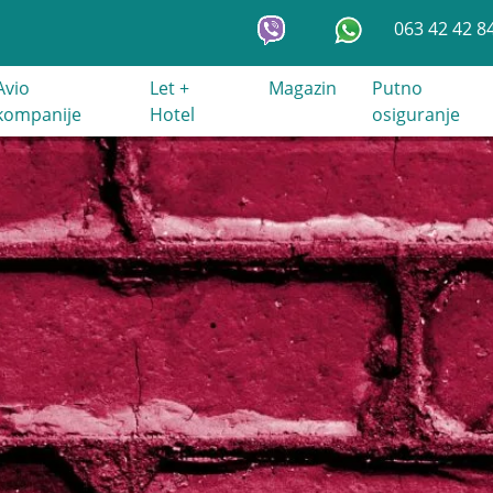
063 42 42 8
Avio
Let +
Magazin
Putno
kompanije
Hotel
osiguranje