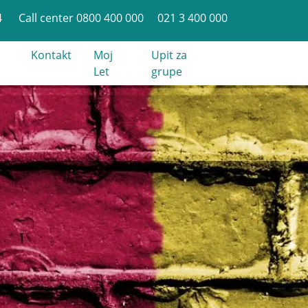
4
Call center 0800 400 000
021 3 400 000
Kontakt
Moj
Upit za
Let
grupe