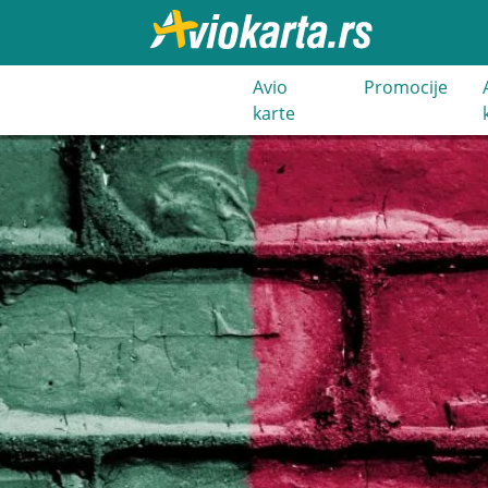
021 3 400
Avio
Promocije
000
karte