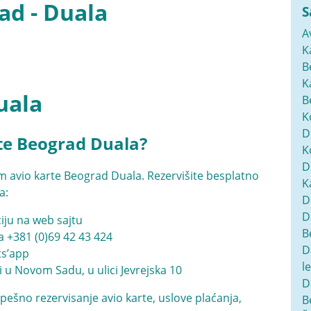
ad - Duala
S
A
K
B
K
uala
B
K
D
te Beograd Duala?
K
D
m avio karte Beograd Duala. Rezervišite besplatno
K
a:
D
D
iju na web sajtu
B
na
+381 (0)69 42 43 424
D
ats’app
l
i u Novom Sadu, u ulici Jevrejska 10
D
pešno rezervisanje avio karte, uslove plaćanja,
B