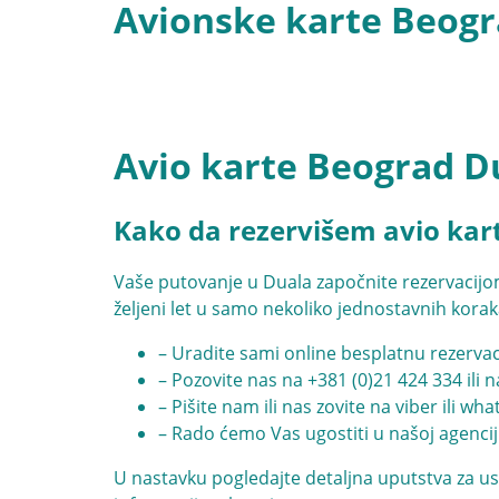
Avionske karte Beogr
Avio karte Beograd D
Kako da rezervišem avio kar
Vaše putovanje u Duala započnite rezervacijo
željeni let u samo nekoliko jednostavnih korak
– Uradite sami online besplatnu rezervac
– Pozovite nas na
+381 (0)21 424 334
ili 
– Pišite nam ili nas zovite na viber ili wh
– Rado ćemo Vas ugostiti u našoj agencij
U nastavku pogledajte detaljna uputstva za us