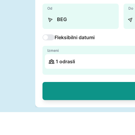
Od
Do
Fleksibilni datumi
Izmeni
1 odrasli