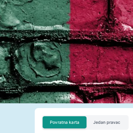
Povratna karta
Jedan pravac