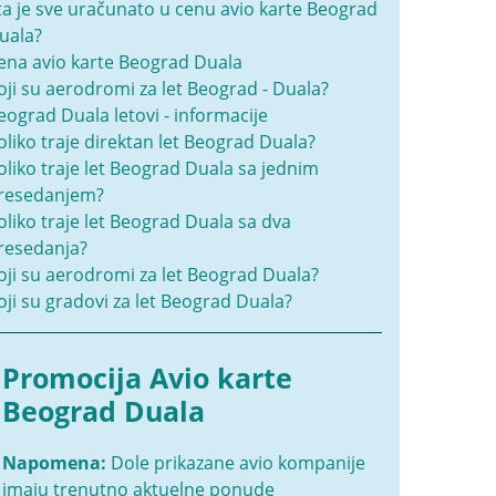
ta je sve uračunato u cenu avio karte Beograd
uala?
ena avio karte Beograd Duala
oji su aerodromi za let Beograd - Duala?
eograd Duala letovi - informacije
oliko traje direktan let Beograd Duala?
oliko traje let Beograd Duala sa jednim
resedanjem?
oliko traje let Beograd Duala sa dva
resedanja?
oji su aerodromi za let Beograd Duala?
oji su gradovi za let Beograd Duala?
Promocija Avio karte
Beograd Duala
Napomena:
Dole prikazane avio kompanije
imaju trenutno aktuelne ponude