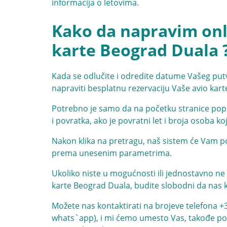
informacija o letovima.
Kako da napravim onli
karte Beograd Duala 
Kada se odlučite i odredite datume Vašeg put
napraviti besplatnu rezervaciju Vaše avio kar
Potrebno je samo da na početku stranice popu
i povratka, ako je povratni let i broja osoba ko
Nakon klika na pretragu, naš sistem će Vam po
prema unesenim parametrima.
Ukoliko niste u mogućnosti ili jednostavno ne 
karte Beograd Duala, budite slobodni da nas 
Možete nas kontaktirati na brojeve telefona
+
whats`app), i mi ćemo umesto Vas, takođe potp