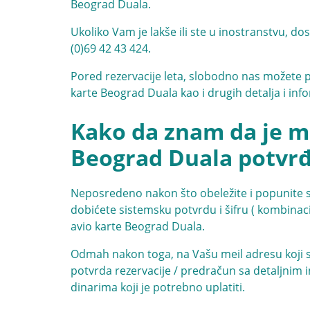
Beograd Duala.
Ukoliko Vam je lakše ili ste u inostranstvu, d
(0)69 42 43 424
.
Pored rezervacije leta, slobodno nas možete po
karte Beograd Duala kao i drugih detalja i in
Kako da znam da je mo
Beograd Duala potvr
Neposredeno nakon što obeležite i popunite sva
dobićete sistemsku potvrdu i šifru ( kombinaci
avio karte Beograd Duala.
Odmah nakon toga, na Vašu meil adresu koji ste
potvrda rezervacije / predračun sa detaljnim i
dinarima koji je potrebno uplatiti.