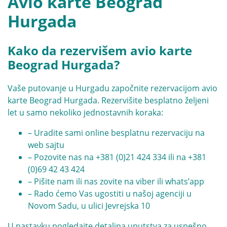
Avio karte Beograd
Hurgada
Kako da rezervišem avio karte
Beograd Hurgada?
Vaše putovanje u Hurgadu započnite rezervacijom avio
karte Beograd Hurgada. Rezervišite besplatno željeni
let u samo nekoliko jednostavnih koraka:
– Uradite sami online besplatnu rezervaciju na
web sajtu
– Pozovite nas na
+381 (0)21 424 334
ili na
+381
(0)69 42 43 424
– Pišite nam ili nas zovite na viber ili whats’app
– Rado ćemo Vas ugostiti u našoj agenciji u
Novom Sadu, u ulici Jevrejska 10
U nastavku pogledajte detaljna uputstva za uspešno