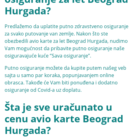
Hurgada?
Predlažemo da uplatite putno zdravstveno osiguranje
za svako putovanje van zemlje. Nakon što ste
obezbedili avio karte za let Beograd Hurgada, nudimo
Vam mogućnost da pribavite
putno osiguranje naše
osiguravajuće kuće ‘’Sava osiguranje’’.
Putno osiguranje možete da kupite putem našeg veb
sajta u samo par koraka, popunjavanjem online
obrasca. Takođe će Vam biti ponuđena i dodatno
osiguranje od Covid-a uz doplatu.
Šta je sve uračunato u
cenu avio karte Beograd
Hurgada?