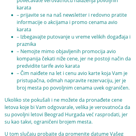
povećavate verovatnoću nalaženja povoljnih
karata
– prijavite se na naš newsletter i redovno pratite
informacije o akcijama i promo cenama avio
karata
– Izbegavajte putovanje u vreme velikih događaja i
praznika
– Nemojte mimo objavljenih promocija avio
kompanija čekati niže cene, jer ne postoji način da
predvidite tarife avio karata
– Čim naiđete na let i cenu avio karte koja Vam je
pristupačna, odmah napravite rezervaciju, jer je
broj mesta po povoljnim cenama uvek ograničen.
Ukoliko ste pokušali i ne možete da pronađete cene
letova koje bi Vam odgovarale, velika je verovatnoća da
su povoljni letovi Beograd Hurgada već rasprodati, jer
su kao takvi, ograničeni brojem mesta.
U tom slučaju probajte da promenite datume Vašeg