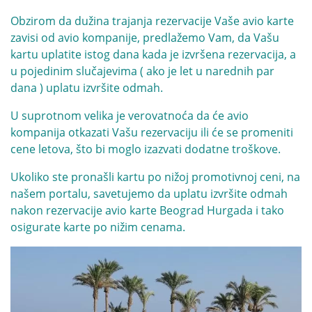
Obzirom da dužina trajanja rezervacije Vaše avio karte
zavisi od avio kompanije, predlažemo Vam, da Vašu
kartu uplatite istog dana kada je izvršena rezervacija, a
u pojedinim slučajevima ( ako je let u narednih par
dana ) uplatu izvršite odmah.
U suprotnom velika je verovatnoća da će avio
kompanija otkazati Vašu rezervaciju ili će se promeniti
cene letova, što bi moglo izazvati dodatne troškove.
Ukoliko ste pronašli kartu po nižoj promotivnoj ceni, na
našem portalu, savetujemo da uplatu izvršite odmah
nakon rezervacije avio karte Beograd Hurgada i tako
osigurate karte po nižim cenama.