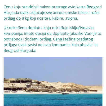
Cenu koju ste dobili nakon pretrage avio karte Beograd
Hurgada uvek uključuje sve aerodromske takse i ručni
prtljag do 8 kg koji nosite u kabinu aviona.
Uz određenu doplatu, koju određuje isključivo avio
kompanija, imate opciju da doplatite (ukoliko Vam je to
potrebno) i dodatni prtljag. Cena i težina predatog
prtljaga uvek zavisi od avio kompanije koja obavlja let
Beograd Hurgada.