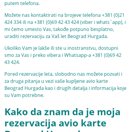
putem telefona.
Možete nas kontaktirati na brojeve telefona
+381 (0)21
424 334
ili na
+381 (0)69 42 43 424
(viber i whats`app), i
mi ćemo umesto Vas, takođe potpuno besplatno,
uraditi rezervaciju za Vaš let Beograd Hurgada.
Ukoliko Vam je lakše ili ste u inostranstvu, dostupni
smo za Vas i preko vibera i Whatsapp-a
+381 (0)69 42
43 424
.
Pored rezervacije leta, slobodno nas možete pozvati i
za druga pitanja u vezi vaše kupljene avio karte
Beograd Hurgada kao i drugih detalja i informacija koje
su Vam potrebne.
Kako da znam da je moja
rezervacija avio karte