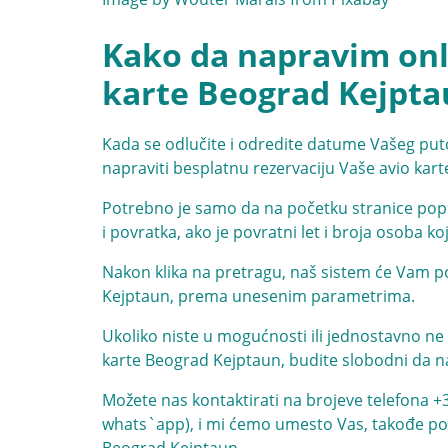
Kako da napravim onli
karte Beograd Kejpta
Kada se odlučite i odredite datume Vašeg put
napraviti besplatnu rezervaciju Vaše avio kar
Potrebno je samo da na početku stranice popu
i povratka, ako je povratni let i broja osoba ko
Nakon klika na pretragu, naš sistem će Vam po
Kejptaun, prema unesenim parametrima.
Ukoliko niste u mogućnosti ili jednostavno ne 
karte Beograd Kejptaun, budite slobodni da n
Možete nas kontaktirati na brojeve telefona
+
whats`app), i mi ćemo umesto Vas, takođe potp