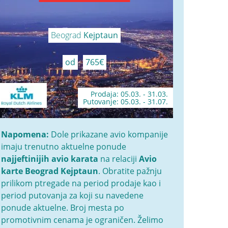
Beograd
Kejptaun
od
765€
Prodaja: 05.03. - 31.03.
Putovanje: 05.03. - 31.07.
Napomena:
Dole prikazane avio kompanije
imaju trenutno aktuelne ponude
najjeftinijih avio karata
na relaciji
Avio
karte Beograd Kejptaun
. Obratite pažnju
prilikom ptregade na period prodaje kao i
period putovanja za koji su navedene
ponude aktuelne. Broj mesta po
promotivnim cenama je ograničen. Želimo