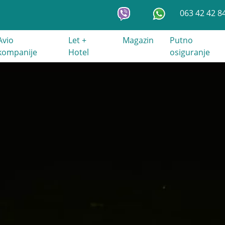
063 42 42 8
Avio
Let +
Magazin
Putno
kompanije
Hotel
osiguranje