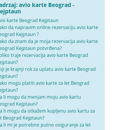
adrzaj: avio karte Beograd -
ejptaun
vio karte Beograd Kejptaun
ako da napravim online rezervaciju avio karte
eograd Kejptaun ?
ako da znam da je moja rezervacija avio karte
eograd Kejptaun potvrđena?
oliko traje rezervacija avio karte Beograd
ejptaun?
oji je krajnji rok za uplatu avio karte Beograd
ejptaun?
ako mogu platiti avio karte za let Beograd
ejptaun?
a li mogu da menjam moju avio kartu
eograd Kejptaun?
a li mogu da otkažem kupljenu avio kartu za
et Beograd Kejptaun?
a li mi je potrebno putno osiguranje za let