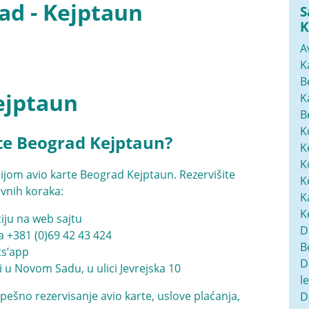
ad - Kejptaun
S
K
A
K
B
ejptaun
K
B
K
te Beograd Kejptaun?
K
K
ijom avio karte Beograd Kejptaun. Rezervišite
K
avnih koraka:
K
K
iju na web sajtu
D
na
+381 (0)69 42 43 424
B
ats’app
D
i u Novom Sadu, u ulici Jevrejska 10
l
pešno rezervisanje avio karte, uslove plaćanja,
D