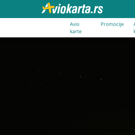
021 3 400
Avio
Promocije
000
karte