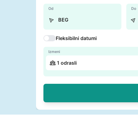
Od
Do
Fleksibilni datumi
Izmeni
1 odrasli