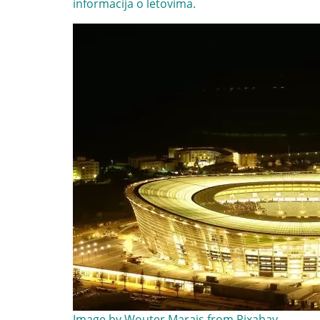
informacija o letovima.
Image by
Wouter Marais
from
Pixabay