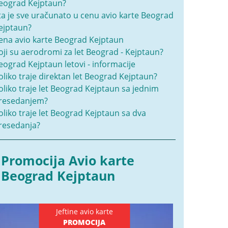
eograd Kejptaun?
ta je sve uračunato u cenu avio karte Beograd
ejptaun?
ena avio karte Beograd Kejptaun
oji su aerodromi za let Beograd - Kejptaun?
eograd Kejptaun letovi - informacije
oliko traje direktan let Beograd Kejptaun?
oliko traje let Beograd Kejptaun sa jednim
resedanjem?
oliko traje let Beograd Kejptaun sa dva
resedanja?
Promocija Avio karte
Beograd Kejptaun
Jeftine avio karte
PROMOCIJA