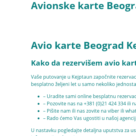
Avionske karte Beogr
Avio karte Beograd K
Kako da rezervišem avio kar
Vaše putovanje u Kejptaun započnite rezervac
besplatno željeni let u samo nekoliko jednost
– Uradite sami online besplatnu rezervac
– Pozovite nas na
+381 (0)21 424 334
ili 
– Pišite nam ili nas zovite na viber ili wh
– Rado ćemo Vas ugostiti u našoj agencij
U nastavku pogledajte detaljna uputstva za us