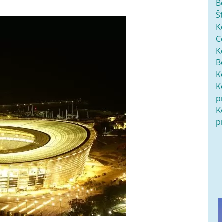
B
Š
K
C
K
B
K
K
p
K
p