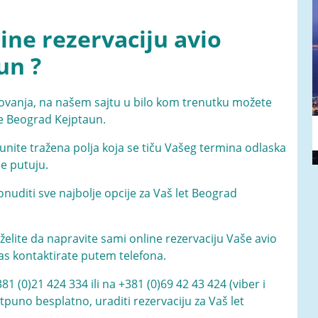
ne rezervaciju avio
un ?
ovanja, na našem sajtu u bilo kom trenutku možete
te Beograd Kejptaun.
nite tražena polja koja se tiču Vašeg termina odlaska
je putuju.
nuditi sve najbolje opcije za Vaš let Beograd
želite da napravite sami online rezervaciju Vaše avio
as kontaktirate putem telefona.
381 (0)21 424 334
ili na
+381 (0)69 42 43 424
(viber i
uno besplatno, uraditi rezervaciju za Vaš let