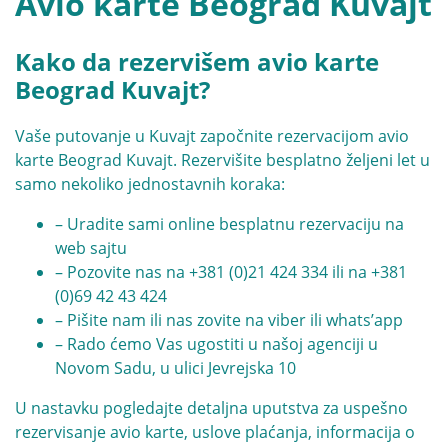
Avio karte Beograd Kuvajt
Kako da rezervišem avio karte
Beograd Kuvajt?
Vaše putovanje u Kuvajt započnite rezervacijom avio
karte Beograd Kuvajt. Rezervišite besplatno željeni let u
samo nekoliko jednostavnih koraka:
– Uradite sami online besplatnu rezervaciju na
web sajtu
– Pozovite nas na
+381 (0)21 424 334
ili na
+381
(0)69 42 43 424
– Pišite nam ili nas zovite na viber ili whats’app
– Rado ćemo Vas ugostiti u našoj agenciji u
Novom Sadu, u ulici Jevrejska 10
U nastavku pogledajte detaljna uputstva za uspešno
rezervisanje avio karte, uslove plaćanja, informacija o