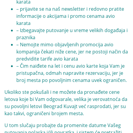
karata
– prijavite se na naš newsletter i redovno pratite
informacije o akcijama i promo cenama avio
karata
– Izbegavajte putovanje u vreme velikih događaja i
praznika
– Nemojte mimo objavljenih promocija avio
kompanija čekati niže cene, jer ne postoji način da
predvidite tarife avio karata
– Čim naiđete na let i cenu avio karte koja Vam je
pristupačna, odmah napravite rezervaciju, jer je
broj mesta po povoljnim cenama uvek ograničen.
Ukoliko ste pokušali i ne možete da pronađete cene
letova koje bi Vam odgovarale, velika je verovatnoća da
su povoljni letovi Beograd Kuvajt već rasprodati, jer su
kao takvi, ograničeni brojem mesta.
U tom slučaju probajte da promenite datume Vašeg
putovanja polaska i/ili povratka, i sistem će pretražiti