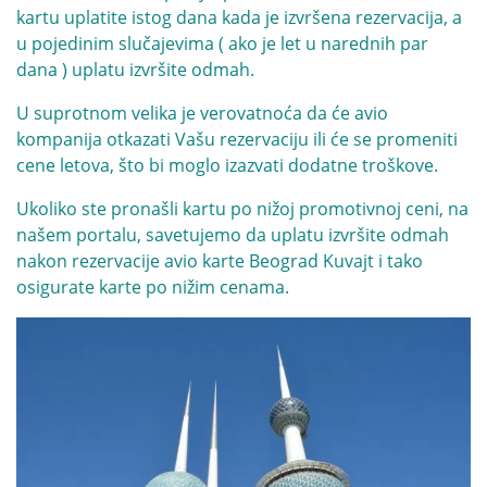
kartu uplatite istog dana kada je izvršena rezervacija, a
u pojedinim slučajevima ( ako je let u narednih par
dana ) uplatu izvršite odmah.
U suprotnom velika je verovatnoća da će avio
kompanija otkazati Vašu rezervaciju ili će se promeniti
cene letova, što bi moglo izazvati dodatne troškove.
Ukoliko ste pronašli kartu po nižoj promotivnoj ceni, na
našem portalu, savetujemo da uplatu izvršite odmah
nakon rezervacije avio karte Beograd Kuvajt i tako
osigurate karte po nižim cenama.