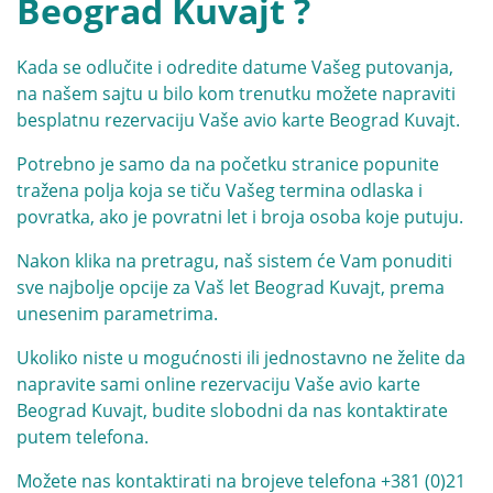
Beograd Kuvajt ?
Kada se odlučite i odredite datume Vašeg putovanja,
na našem sajtu u bilo kom trenutku možete napraviti
besplatnu rezervaciju Vaše avio karte Beograd Kuvajt.
Potrebno je samo da na početku stranice popunite
tražena polja koja se tiču Vašeg termina odlaska i
povratka, ako je povratni let i broja osoba koje putuju.
Nakon klika na pretragu, naš sistem će Vam ponuditi
sve najbolje opcije za Vaš let Beograd Kuvajt, prema
unesenim parametrima.
Ukoliko niste u mogućnosti ili jednostavno ne želite da
napravite sami online rezervaciju Vaše avio karte
Beograd Kuvajt, budite slobodni da nas kontaktirate
putem telefona.
Možete nas kontaktirati na brojeve telefona
+381 (0)21