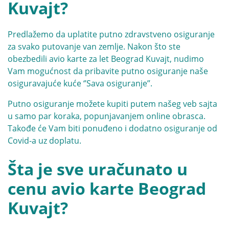
Kuvajt?
Predlažemo da uplatite putno zdravstveno osiguranje
za svako putovanje van zemlje. Nakon što ste
obezbedili avio karte za let Beograd Kuvajt, nudimo
Vam mogućnost da pribavite putno osiguranje naše
osiguravajuće kuće
‘’Sava osiguranje’’.
Putno osiguranje možete kupiti putem našeg veb sajta
u samo par koraka, popunjavanjem online obrasca.
Takođe će Vam biti ponuđeno i dodatno osiguranje od
Covid-a uz doplatu.
Šta je sve uračunato u
cenu avio karte Beograd
Kuvajt?