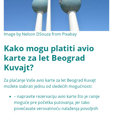
Image by
Nelson DSouza
from
Pixabay
Kako mogu platiti avio
karte za let Beograd
Kuvajt?
Za plaćanje Vaše avio karte za let Beograd Kuvajt
možete izabrati jednu od sledećih mogućnosti:
– napravite rezervaciju avio karte što je ranije
moguće pre početka putovanja, jer tako
povećavate verovatnoću nalaženja povoljnih