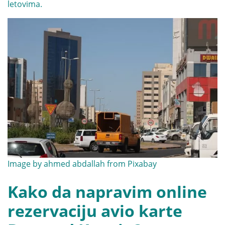
letovima.
Image by
ahmed abdallah
from
Pixabay
Kako da napravim online
rezervaciju avio karte