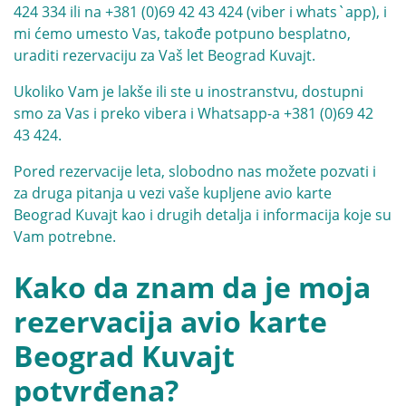
424 334
ili na
+381 (0)69 42 43 424
(viber i whats`app), i
mi ćemo umesto Vas, takođe potpuno besplatno,
uraditi rezervaciju za Vaš let Beograd Kuvajt.
Ukoliko Vam je lakše ili ste u inostranstvu, dostupni
smo za Vas i preko vibera i Whatsapp-a
+381 (0)69 42
43 424
.
Pored rezervacije leta, slobodno nas možete pozvati i
za druga pitanja u vezi vaše kupljene avio karte
Beograd Kuvajt kao i drugih detalja i informacija koje su
Vam potrebne.
Kako da znam da je moja
rezervacija avio karte
Beograd Kuvajt
potvrđena?