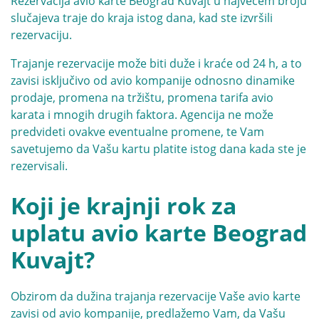
Rezervacija avio karte Beograd Kuvajt u najvećem broju
slučajeva traje do kraja istog dana, kad ste izvršili
rezervaciju.
Trajanje rezervacije može biti duže i kraće od 24 h, a to
zavisi isključivo od avio kompanije odnosno dinamike
prodaje, promena na tržištu, promena tarifa avio
karata i mnogih drugih faktora. Agencija ne može
predvideti ovakve eventualne promene, te Vam
savetujemo da Vašu kartu platite istog dana kada ste je
rezervisali.
Koji je krajnji rok za
uplatu avio karte Beograd
Kuvajt?
Obzirom da dužina trajanja rezervacije Vaše avio karte
zavisi od avio kompanije, predlažemo Vam, da Vašu