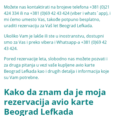
Možete nas kontaktirati na brojeve telefona
+381 (0)21
424 334
ili na
+381 (0)69 42 43 424
(viber i whats`app), i
mi ćemo umesto Vas, takođe potpuno besplatno,
uraditi rezervaciju za Vaš let Beograd Lefkada.
Ukoliko Vam je lakše ili ste u inostranstvu, dostupni
smo za Vas i preko vibera i Whatsapp-a
+381 (0)69 42
43 424
.
Pored rezervacije leta, slobodno nas možete pozvati i
za druga pitanja u vezi vaše kupljene avio karte
Beograd Lefkada kao i drugih detalja i informacija koje
su Vam potrebne.
Kako da znam da je moja
rezervacija avio karte
Beograd Lefkada