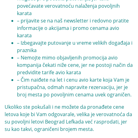
povećavate verovatnoću nalaženja povoljnih
karata
– prijavite se na naš newsletter i redovno pratite
informacije o akcijama i promo cenama avio
karata
– Izbegavajte putovanje u vreme velikih događaja i
praznika
– Nemojte mimo objavljenih promocija avio
kompanija čekati niže cene, jer ne postoji način da
predvidite tarife avio karata
– Čim naiđete na let i cenu avio karte koja Vam je
pristupačna, odmah napravite rezervaciju, jer je
broj mesta po povoljnim cenama uvek ograničen.
Ukoliko ste pokušali i ne možete da pronađete cene
letova koje bi Vam odgovarale, velika je verovatnoća da
su povoljni letovi Beograd Lefkada već rasprodati, jer
su kao takvi, ograničeni brojem mesta.