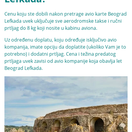
Cenu koju ste dobili nakon pretrage avio karte Beograd
Lefkada uvek uključuje sve aerodromske takse i ručni
prtljag do 8 kg koji nosite u kabinu aviona.
Uz određenu doplatu, koju određuje isključivo avio
kompanija, imate opciju da doplatite (ukoliko Vam je to
potrebno) i dodatni prtljag. Cena i težina predatog
prtljaga uvek zavisi od avio kompanije koja obavlja let
Beograd Lefkada.