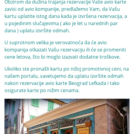
Obzirom da dužina trajanja rezervacije Vaše avio karte
zavisi od avio kompanije, predlažemo Vam, da Vašu
kartu uplatite istog dana kada je izvršena rezervacija, a
u pojedinim slučajevima ( ako je let u narednih par
dana ) uplatu izvršite odmah.
U suprotnom velika je verovatnoća da će avio
kompanija otkazati Vašu rezervaciju ili će se promeniti
cene letova, što bi moglo izazvati dodatne troškove.
Ukoliko ste pronašli kartu po nižoj promotivnoj ceni, na
našem portalu, savetujemo da uplatu izvršite odmah
nakon rezervacije avio karte Beograd Lefkada i tako
osigurate karte po nižim cenama.