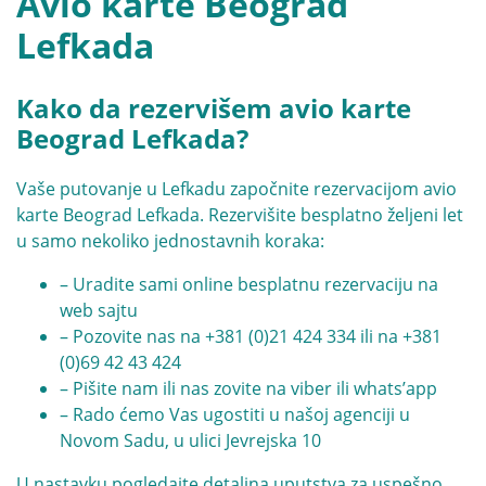
Avio karte Beograd
Lefkada
Kako da rezervišem avio karte
Beograd Lefkada?
Vaše putovanje u Lefkadu započnite rezervacijom avio
karte Beograd Lefkada. Rezervišite besplatno željeni let
u samo nekoliko jednostavnih koraka:
– Uradite sami online besplatnu rezervaciju na
web sajtu
– Pozovite nas na
+381 (0)21 424 334
ili na
+381
(0)69 42 43 424
– Pišite nam ili nas zovite na viber ili whats’app
– Rado ćemo Vas ugostiti u našoj agenciji u
Novom Sadu, u ulici Jevrejska 10
U nastavku pogledajte detaljna uputstva za uspešno