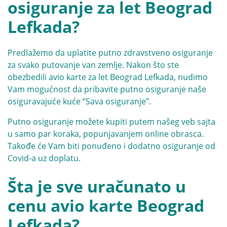
osiguranje za let Beograd
Lefkada?
Predlažemo da uplatite putno zdravstveno osiguranje
za svako putovanje van zemlje. Nakon što ste
obezbedili avio karte za let Beograd Lefkada, nudimo
Vam mogućnost da pribavite putno osiguranje naše
osiguravajuće kuće ‘’
Sava osiguranje’’.
Putno osiguranje možete kupiti putem našeg veb sajta
u samo par koraka, popunjavanjem online obrasca.
Takođe će Vam biti ponuđeno i dodatno osiguranje od
Covid-a uz doplatu.
Šta je sve uračunato u
cenu avio karte Beograd
Lefkada?