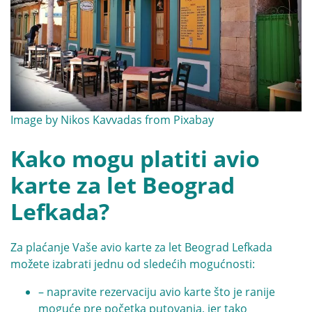
Image by
Nikos Kavvadas
from
Pixabay
Kako mogu platiti avio
karte za let Beograd
Lefkada?
Za plaćanje Vaše avio karte za let Beograd Lefkada
možete izabrati jednu od sledećih mogućnosti:
– napravite rezervaciju avio karte što je ranije
moguće pre početka putovanja, jer tako