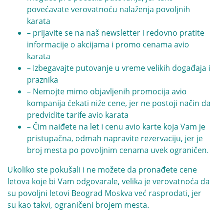
povećavate verovatnoću nalaženja povoljnih
karata
– prijavite se na naš newsletter i redovno pratite
informacije o akcijama i promo cenama avio
karata
– Izbegavajte putovanje u vreme velikih događaja i
praznika
– Nemojte mimo objavljenih promocija avio
kompanija čekati niže cene, jer ne postoji način da
predvidite tarife avio karata
– Čim naiđete na let i cenu avio karte koja Vam je
pristupačna, odmah napravite rezervaciju, jer je
broj mesta po povoljnim cenama uvek ograničen.
Ukoliko ste pokušali i ne možete da pronađete cene
letova koje bi Vam odgovarale, velika je verovatnoća da
su povoljni letovi Beograd Moskva već rasprodati, jer
su kao takvi, ograničeni brojem mesta.