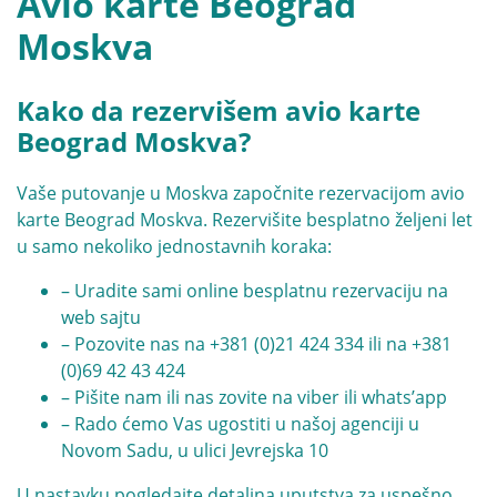
Avio karte Beograd
Moskva
Kako da rezervišem avio karte
Beograd Moskva?
Vaše putovanje u Moskva započnite rezervacijom
avio
karte Beograd Moskva
. Rezervišite besplatno željeni let
u samo nekoliko jednostavnih koraka:
– Uradite sami online besplatnu rezervaciju na
web sajtu
– Pozovite nas na
+381 (0)21 424 334
ili na
+381
(0)69 42 43 424
– Pišite nam ili nas zovite na viber ili whats’app
– Rado ćemo Vas ugostiti u našoj agenciji u
Novom Sadu, u ulici Jevrejska 10
U nastavku pogledajte detaljna uputstva za uspešno