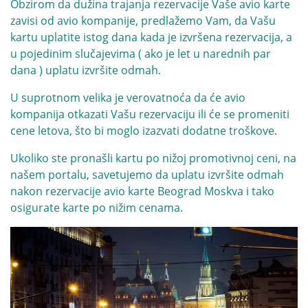
Obzirom da dužina trajanja rezervacije Vaše avio karte
zavisi od avio kompanije, predlažemo Vam, da Vašu
kartu uplatite istog dana kada je izvršena rezervacija, a
u pojedinim slučajevima ( ako je let u narednih par
dana ) uplatu izvršite odmah.
U suprotnom velika je verovatnoća da će avio
kompanija otkazati Vašu rezervaciju ili će se promeniti
cene letova, što bi moglo izazvati dodatne troškove.
Ukoliko ste pronašli kartu po nižoj promotivnoj ceni, na
našem portalu, savetujemo da uplatu izvršite odmah
nakon rezervacije avio karte Beograd Moskva i tako
osigurate karte po nižim cenama.