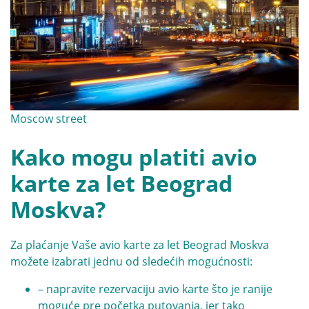
Moscow street
Kako mogu platiti avio
karte za let Beograd
Moskva?
Za plaćanje Vaše avio karte za let Beograd Moskva
možete izabrati jednu od sledećih mogućnosti:
– napravite rezervaciju avio karte što je ranije
moguće pre početka putovanja, jer tako