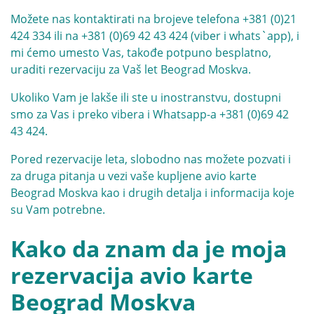
Možete nas kontaktirati na brojeve telefona
+381 (0)21
424 334
ili na
+381 (0)69 42 43 424
(viber i whats`app), i
mi ćemo umesto Vas, takođe potpuno besplatno,
uraditi rezervaciju za Vaš let Beograd Moskva.
Ukoliko Vam je lakše ili ste u inostranstvu, dostupni
smo za Vas i preko vibera i Whatsapp-a
+381 (0)69 42
43 424
.
Pored rezervacije leta, slobodno nas možete pozvati i
za druga pitanja u vezi vaše kupljene avio karte
Beograd Moskva kao i drugih detalja i informacija koje
su Vam potrebne.
Kako da znam da je moja
rezervacija avio karte
Beograd Moskva