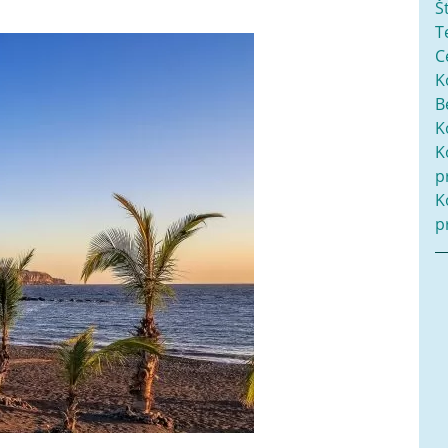
Š
T
C
K
B
K
K
p
K
p