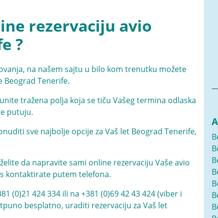
ne rezervaciju avio
e ?
ovanja, na našem sajtu u bilo kom trenutku možete
te Beograd Tenerife.
nite tražena polja koja se tiču Vašeg termina odlaska
je putuju.
A
uditi sve najbolje opcije za Vaš let Beograd Tenerife,
B
B
B
želite da napravite sami online rezervaciju Vaše avio
B
s kontaktirate putem telefona.
B
381 (0)21 424 334
ili na
+381 (0)69 42 43 424
(viber i
B
uno besplatno, uraditi rezervaciju za Vaš let
B