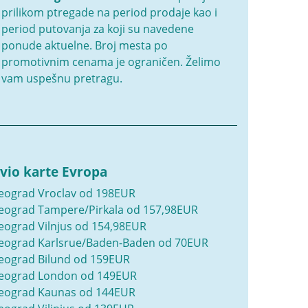
prilikom ptregade na period prodaje kao i
period putovanja za koji su navedene
ponude aktuelne. Broj mesta po
promotivnim cenama je ograničen. Želimo
vam uspešnu pretragu.
vio karte Evropa
eograd Vroclav od 198EUR
eograd Tampere/Pirkala od 157,98EUR
eograd Vilnjus od 154,98EUR
eograd Karlsrue/Baden-Baden od 70EUR
eograd Bilund od 159EUR
eograd London od 149EUR
eograd Kaunas od 144EUR