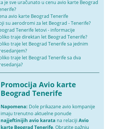
ta je sve uračunato u cenu avio karte Beograd
enerife?
ena avio karte Beograd Tenerife
oji su aerodromi za let Beograd - Tenerife?
eograd Tenerife letovi - informacije
oliko traje direktan let Beograd Tenerife?
oliko traje let Beograd Tenerife sa jednim
resedanjem?
oliko traje let Beograd Tenerife sa dva
resedanja?
Promocija Avio karte
Beograd Tenerife
Napomena:
Dole prikazane avio kompanije
imaju trenutno aktuelne ponude
najjeftinijih avio karata
na relaciji
Avio
karte Beograd Tenerife
. Obratite pažnju