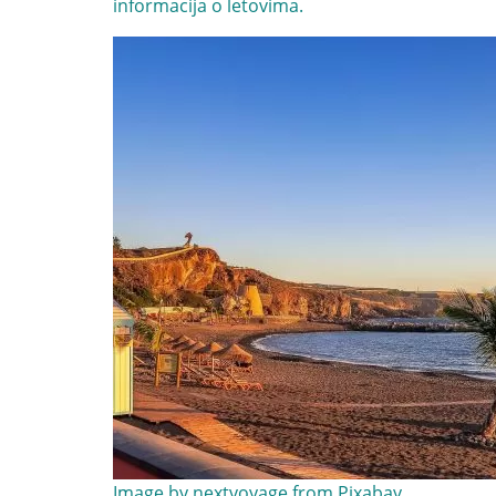
informacija o letovima.
Image by
nextvoyage
from
Pixabay