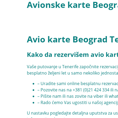
Avionske karte Beogra
Avio karte Beograd T
Kako da rezervišem avio kar
Vaše putovanje u Tenerife započnite rezerva
besplatno željeni let u samo nekoliko jednost
– Uradite sami online besplatnu rezervac
– Pozovite nas na
+381 (0)21 424 334
ili 
– Pišite nam ili nas zovite na viber ili wh
– Rado ćemo Vas ugostiti u našoj agencij
U nastavku pogledajte detaljna uputstva za us