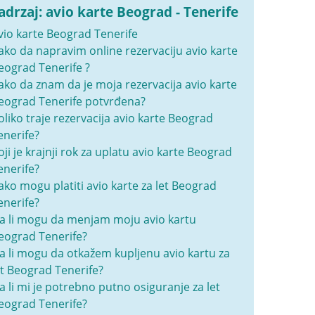
adrzaj: avio karte Beograd - Tenerife
vio karte Beograd Tenerife
ako da napravim online rezervaciju avio karte
eograd Tenerife ?
ako da znam da je moja rezervacija avio karte
eograd Tenerife potvrđena?
oliko traje rezervacija avio karte Beograd
enerife?
oji je krajnji rok za uplatu avio karte Beograd
enerife?
ako mogu platiti avio karte za let Beograd
enerife?
a li mogu da menjam moju avio kartu
eograd Tenerife?
a li mogu da otkažem kupljenu avio kartu za
et Beograd Tenerife?
a li mi je potrebno putno osiguranje za let
eograd Tenerife?