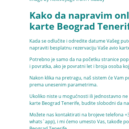
Kako da napravim onli
karte Beograd Tenerif
Kada se odlučite i odredite datume Vašeg put
napraviti besplatnu rezervaciju Vaše avio kar
Potrebno je samo da na početku stranice popu
i povratka, ako je povratni let i broja osoba ko
Nakon klika na pretragu, naš sistem će Vam pon
prema unesenim parametrima.
Ukoliko niste u mogućnosti ili jednostavno ne 
karte Beograd Tenerife, budite slobodni da na
Možete nas kontaktirati na brojeve telefona
+
whats`app), i mi ćemo umesto Vas, takođe potp
Beograd Tenerife.