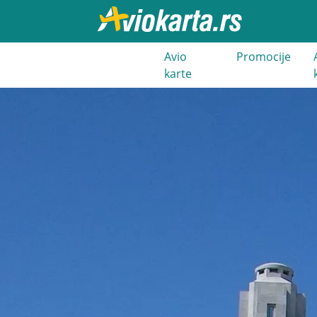
021 3 400
Avio
Promocije
000
karte