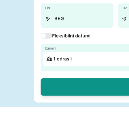
Od
Do
Fleksibilni datumi
Izmeni
1 odrasli