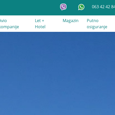
063 42 42 8
Avio
Let +
Magazin
Putno
kompanije
Hotel
osiguranje