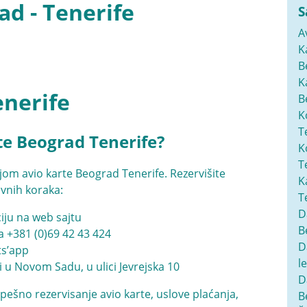
d - Tenerife
S
A
K
B
K
enerife
B
K
T
te Beograd Tenerife?
K
T
cijom
avio karte Beograd Tenerife
. Rezervišite
K
avnih koraka:
T
D
iju na web sajtu
B
na
+381 (0)69 42 43 424
D
ats’app
l
i u Novom Sadu, u ulici Jevrejska 10
D
pešno rezervisanje avio karte, uslove plaćanja,
B