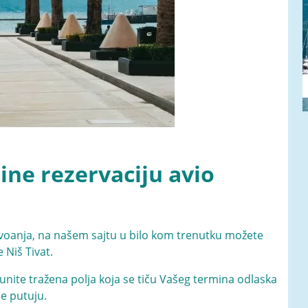
ne rezervaciju avio
voanja, na našem sajtu u bilo kom trenutku možete
 Niš Tivat.
nite tražena polja koja se tiču Vašeg termina odlaska
je putuju.