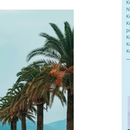
K
N
K
K
p
K
K
K