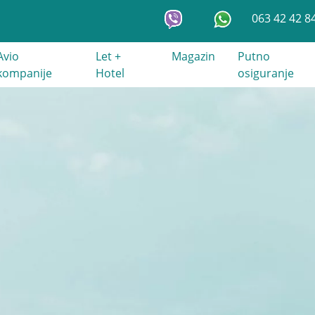
063 42 42 8
Avio
Let +
Magazin
Putno
kompanije
Hotel
osiguranje