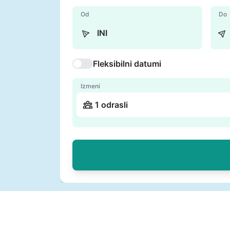
Od
Do
Fleksibilni datumi
Izmeni
1 odrasli