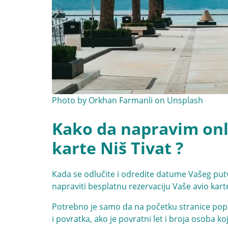
Photo by
Orkhan Farmanli
on
Unsplash
Kako da napravim onli
karte Niš Tivat ?
Kada se odlučite i odredite datume Vašeg put
napraviti besplatnu rezervaciju Vaše avio karte
Potrebno je samo da na početku stranice popu
i povratka, ako je povratni let i broja osoba ko