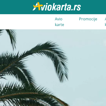
021 3 400
Avio
Promocije
000
karte