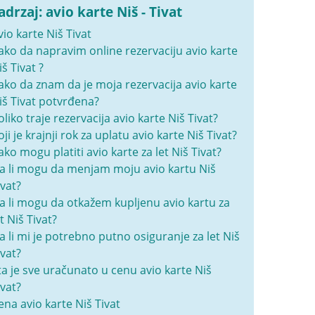
adrzaj: avio karte Niš - Tivat
vio karte Niš Tivat
ako da napravim online rezervaciju avio karte
iš Tivat ?
ako da znam da je moja rezervacija avio karte
iš Tivat potvrđena?
oliko traje rezervacija avio karte Niš Tivat?
oji je krajnji rok za uplatu avio karte Niš Tivat?
ako mogu platiti avio karte za let Niš Tivat?
a li mogu da menjam moju avio kartu Niš
ivat?
a li mogu da otkažem kupljenu avio kartu za
et Niš Tivat?
a li mi je potrebno putno osiguranje za let Niš
ivat?
ta je sve uračunato u cenu avio karte Niš
ivat?
ena avio karte Niš Tivat