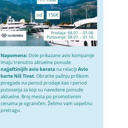
od
156€
Prodaja: 08.07. - 01.08.
Putovanje: 08.07. - 01.10.
Napomena:
Dole prikazane avio kompanije
imaju trenutno aktuelne ponude
najjeftinijih avio karata
na relaciji
Avio
karte Niš Tivat
. Obratite pažnju prilikom
ptregade na period prodaje kao i period
putovanja za koji su navedene ponude
aktuelne. Broj mesta po promotivnim
cenama je ograničen. Želimo vam uspešnu
pretragu.