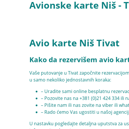
Avionske karte Niš - T
Avio karte Niš Tivat
Kako da rezervišem avio kart
Vaše putovanje u Tivat započnite rezervacijom a
u samo nekoliko jednostavnih koraka:
– Uradite sami online besplatnu rezervac
– Pozovite nas na
+381 (0)21 424 334
ili 
– Pišite nam ili nas zovite na viber ili wh
– Rado ćemo Vas ugostiti u našoj agencij
U nastavku pogledajte detaljna uputstva za us