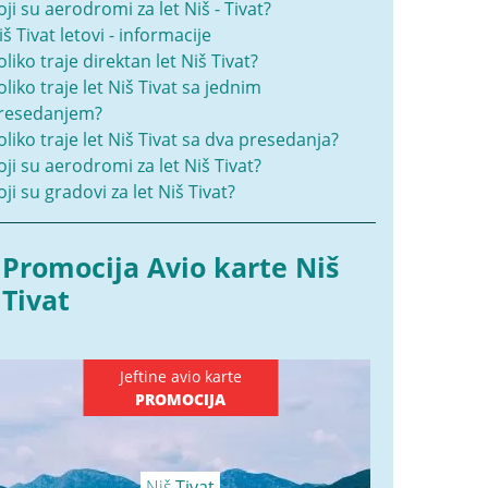
oji su aerodromi za let Niš - Tivat?
iš Tivat letovi - informacije
oliko traje direktan let Niš Tivat?
oliko traje let Niš Tivat sa jednim
resedanjem?
oliko traje let Niš Tivat sa dva presedanja?
oji su aerodromi za let Niš Tivat?
oji su gradovi za let Niš Tivat?
Promocija Avio karte Niš
Tivat
Jeftine avio karte
PROMOCIJA
Niš
Tivat