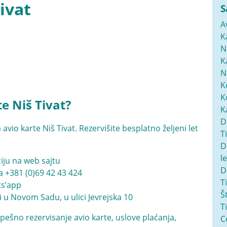
ivat
S
A
K
N
K
N
K
K
e Niš Tivat?
K
D
vio karte Niš Tivat. Rezervišite besplatno željeni let
T
D
l
iju na web sajtu
D
na
+381 (0)69 42 43 424
T
ats’app
Š
i u Novom Sadu, u ulici Jevrejska 10
T
pešno rezervisanje avio karte, uslove plaćanja,
C