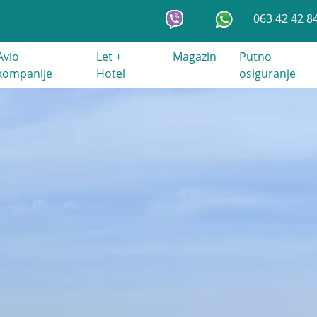
063 42 42 8
Avio
Let +
Magazin
Putno
kompanije
Hotel
osiguranje