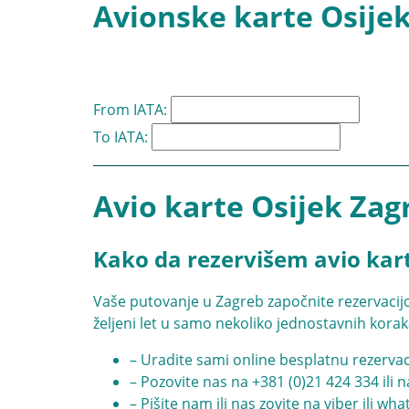
Avionske karte Osijek
From IATA:
To IATA:
Avio karte Osijek Zag
Kako da rezervišem avio kar
Vaše putovanje u Zagreb započnite rezervacijo
željeni let u samo nekoliko jednostavnih korak
– Uradite sami online besplatnu rezervac
– Pozovite nas na
+381 (0)21 424 334
ili 
– Pišite nam ili nas zovite na viber ili wh