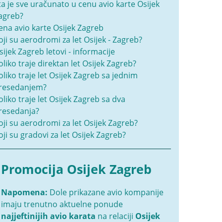
ta je sve uračunato u cenu avio karte Osijek
agreb?
ena avio karte Osijek Zagreb
oji su aerodromi za let Osijek - Zagreb?
sijek Zagreb letovi - informacije
oliko traje direktan let Osijek Zagreb?
oliko traje let Osijek Zagreb sa jednim
resedanjem?
oliko traje let Osijek Zagreb sa dva
resedanja?
oji su aerodromi za let Osijek Zagreb?
oji su gradovi za let Osijek Zagreb?
Promocija Osijek Zagreb
Napomena:
Dole prikazane avio kompanije
imaju trenutno aktuelne ponude
najjeftinijih avio karata
na relaciji
Osijek