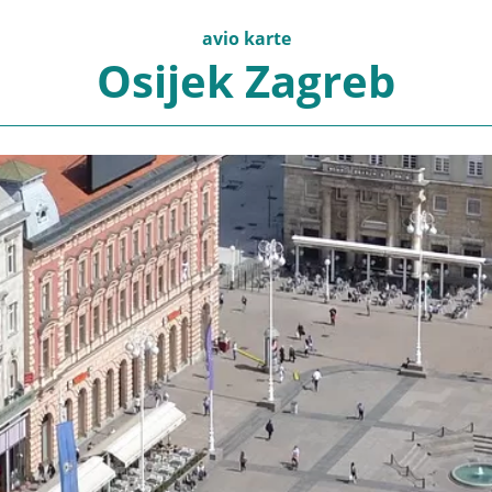
avio karte
Osijek Zagreb