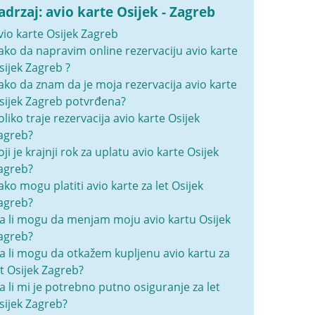
adrzaj: avio karte Osijek - Zagreb
vio karte Osijek Zagreb
ako da napravim online rezervaciju avio karte
sijek Zagreb ?
ako da znam da je moja rezervacija avio karte
sijek Zagreb potvrđena?
oliko traje rezervacija avio karte Osijek
agreb?
oji je krajnji rok za uplatu avio karte Osijek
agreb?
ako mogu platiti avio karte za let Osijek
agreb?
a li mogu da menjam moju avio kartu Osijek
agreb?
a li mogu da otkažem kupljenu avio kartu za
et Osijek Zagreb?
a li mi je potrebno putno osiguranje za let
sijek Zagreb?