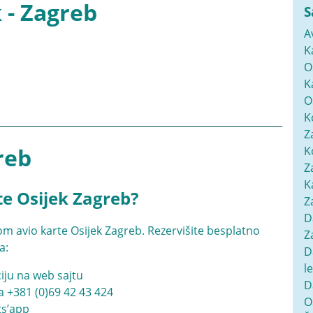
 - Zagreb
S
A
K
O
K
O
K
Z
reb
K
Z
K
te Osijek Zagreb?
Z
D
m avio karte Osijek Zagreb. Rezervišite besplatno
Z
a:
D
l
iju na web sajtu
D
na
+381 (0)69 42 43 424
O
ats’app