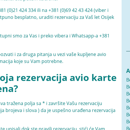
381 (0)21 424 334
ili na
+381 (0)69 42 43 424
(viber i
uno besplatno, uraditi rezervaciju za Vaš let Osijek
ostupni smo za Vas i preko vibera i Whatsapp-a
+381
zvati i za druga pitanja u vezi vaše kupljene avio
ormacija koje su Vam potrebne.
A
ja rezervacija avio karte
B
ena?
B
B
B
 tražena polja sa * i završite Vašu rezervaciju
B
ja brojeva i slova ) da je uspešno urađena rezervacija
B
B
B
 upisali dok ste pravili rezervaciju, stići će Vam