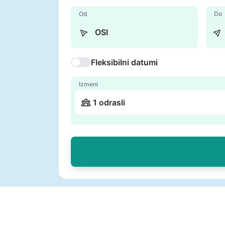
Od
Do
Fleksibilni datumi
Izmeni
1 odrasli