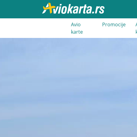
021 3 400
Avio
Promocije
000
karte