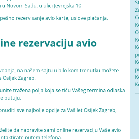
Š
i u Novom Sadu, u ulici Jevrejska 10
Z
C
pešno rezervisanje avio karte, uslove plaćanja,
K
O
ne rezervaciju avio
K
K
p
K
p
voanja, na našem sajtu u bilo kom trenutku možete
K
e Osijek Zagreb.
K
nite tražena polja koja se tiču Vašeg termina odlaska
je putuju.
uditi sve najbolje opcije za Vaš let Osijek Zagreb,
želite da napravite sami online rezervaciju Vaše avio
ontaktirate putem telefona.