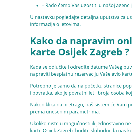
– Rado ćemo Vas ugostiti u našoj agencij
U nastavku pogledajte detaljna uputstva za us
informacija o letovima.
Kako da napravim onli
karte Osijek Zagreb ?
Kada se odlučite i odredite datume Vašeg put
napraviti besplatnu rezervaciju Vaše avio kart
Potrebno je samo da na početku stranice popu
i povratka, ako je povratni let i broja osoba ko
Nakon klika na pretragu, naš sistem će Vam pon
prema unesenim parametrima.
Ukoliko niste u mogućnosti ili jednostavno ne 
karte Osijek Zagreb, budite slobodni da nas k