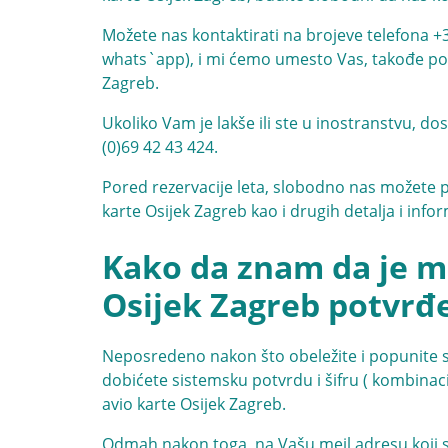
Možete nas kontaktirati na brojeve telefona
+
whats`app), i mi ćemo umesto Vas, takođe potp
Zagreb.
Ukoliko Vam je lakše ili ste u inostranstvu, d
(0)69 42 43 424
.
Pored rezervacije leta, slobodno nas možete po
karte Osijek Zagreb kao i drugih detalja i inf
Kako da znam da je mo
Osijek Zagreb potvrđ
Neposredeno nakon što obeležite i popunite sva
dobićete sistemsku potvrdu i šifru ( kombinaci
avio karte Osijek Zagreb.
Odmah nakon toga, na Vašu meil adresu koji ste