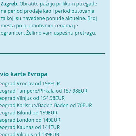
Zagreb
. Obratite pažnju prilikom ptregade
na period prodaje kao i period putovanja
za koji su navedene ponude aktuelne. Broj
mesta po promotivnim cenama je
ograničen. Želimo vam uspešnu pretragu.
vio karte Evropa
eograd Vroclav od 198EUR
eograd Tampere/Pirkala od 157,98EUR
eograd Vilnjus od 154,98EUR
eograd Karlsrue/Baden-Baden od 70EUR
eograd Bilund od 159EUR
eograd London od 149EUR
eograd Kaunas od 144EUR
eograd Viljnjus od 139EUR