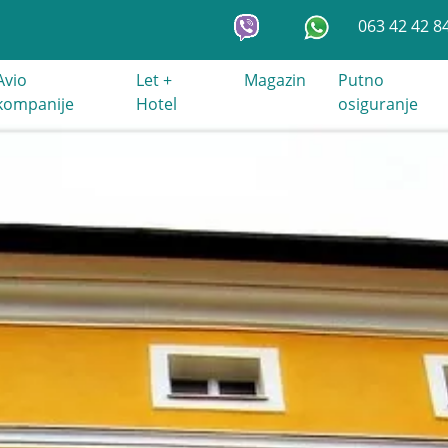
063 42 42 8
Avio
Let +
Magazin
Putno
kompanije
Hotel
osiguranje