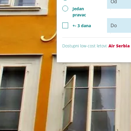
Od
Jedan
pravac
Do
+- 3 dana
Dostupni low-cost letovi:
Air Serbia