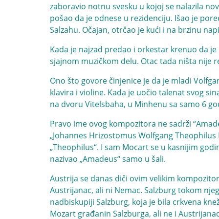
zaboravio notnu svesku u kojoj se nalazila nov
pošao da je odnese u rezidenciju. Išao je por
Salzahu. Očajan, otrčao je kući i na brzinu na
Kada je najzad predao i orkestar krenuo da je 
sjajnom muzičkom delu. Otac tada ništa nije rek
Ono što govore činjenice je da je mladi Volfg
klavira i violine. Kada je uočio talenat svog s
na dvoru Vitelsbaha, u Minhenu sa samo 6 god
Pravo ime ovog kompozitora ne sadrži “Amadeus
„Johannes Hrizostomus Wolfgang Theophilus Mo
„Theophilus“. I sam Mocart se u kasnijim god
nazivao „Amadeus“ samo u šali.
Austrija se danas diči ovim velikim kompozito
Austrijanac, ali ni Nemac. Salzburg tokom njeg
nadbiskupiji Salzburg, koja je bila crkvena kne
Mozart građanin Salzburga, ali ne i Austrijanac