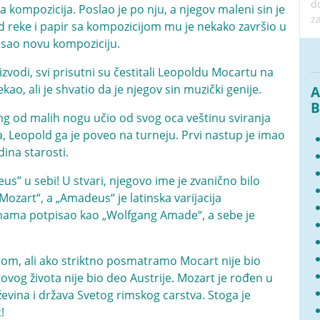
d
a kompozicija. Poslao je po nju, a njegov maleni sin je
z
ed reke i papir sa kompozicijom mu je nekako završio u
pisao novu kompoziciju.
izvodi, svi prisutni su čestitali Leopoldu Mocartu na
ao, ali je shvatio da je njegov sin muzički genije.
A
B
ang od malih nogu učio od svog oca veštinu sviranja
ina, Leopold ga je poveo na turneju. Prvi nastup je imao
ina starosti.
” u sebi! U stvari, njegovo ime je zvanično bilo
zart“, a „Amadeus“ je latinska varijacija
inama potpisao kao „Wolfgang Amade“, a sebe je
rom, ali ako striktno posmatramo Mocart nije bio
ovog života nije bio deo Austrije. Mozart je rođen u
ževina i država Svetog rimskog carstva. Stoga je
!