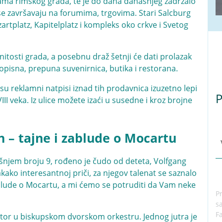
inama rimskog grada, te je do dana današnjeg zadržalo
e se završavaju na forumima, trgovima. Stari Salcburg
artplatz, Kapitelplatz i kompleks oko crkve i Svetog
itosti grada, a posebnu draž šetnji će dati prolazak
ivopisna, prepuna suvenirnica, butika i restorana.
 su reklamni natpisi iznad tih prodavnica izuzetno lepi
P
 XVIII veka. Iz ulice možete izaći u susedne i kroz brojne
n – tajne i zablude o Mocartu
njem broju 9, rođeno je čudo od deteta, Volfgang
ko interesantnoj priči, za njegov talenat se saznalo
ablude o Mocartu, a mi ćemo se potruditi da Vam neke
P
s
F
zitor u biskupskom dvorskom orkestru. Jednog jutra je