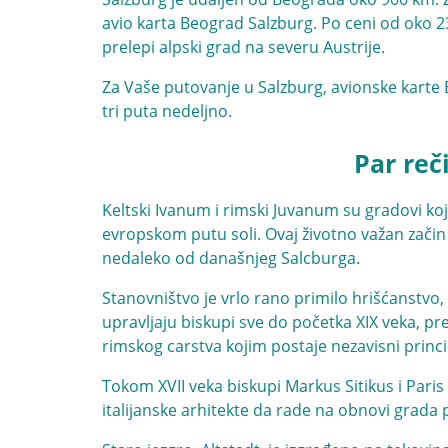
avio karta Beograd Salzburg. Po ceni od oko 23
prelepi alpski grad na severu Austrije.
Za Vaše putovanje u Salzburg, avionske karte
tri puta nedeljno.
Par reč
Keltski Ivanum i rimski Juvanum su gradovi ko
evropskom putu soli. Ovaj životno važan začin s
nedaleko od današnjeg Salcburga.
Stanovništvo je vrlo rano primilo hrišćanstvo
upravljaju biskupi sve do početka XIX veka, pr
rimskog carstva kojim postaje nezavisni princi
Tokom XVII veka biskupi Markus Sitikus i Pari
italijanske arhitekte da rade na obnovi grada 