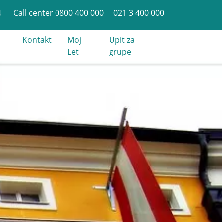
4
Call center 0800 400 000
021 3 400 000
Kontakt
Moj
Upit za
Let
grupe