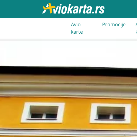
021 3 400
Avio
Promocije
000
karte