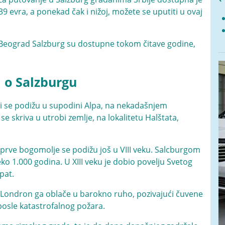
9 evra, a ponekad čak i nižoj, možete se uputiti u ovaj
 Beograd Salzburg su dostupne tokom čitave godine,
i o Salzburgu
ji se podižu u supodini Alpa, na nekadašnjem
e skriva u utrobi zemlje, na lokalitetu Halštata,
, prve bogomolje se podižu još u VIII veku. Salcburgom
eko 1.000 godina. U XIII veku je dobio povelju Svetog
pat.
s Londron ga oblače u barokno ruho, pozivajući čuvene
posle katastrofalnog požara.