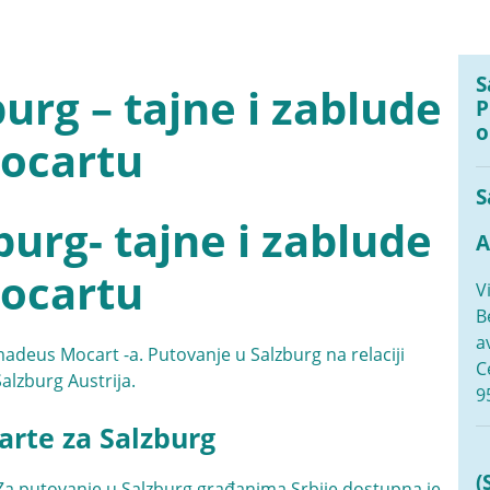
S
urg – tajne i zablude
P
o
ocartu
S
urg- tajne i zablude
A
ocartu
V
B
a
madeus Mocart -a. Putovanje u Salzburg na relaciji
C
Salzburg Austrija.
9
arte za Salzburg
(
Za putovanje u Salzburg građanima Srbije dostupna je