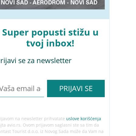
Super popusti stižu u
tvoj inbox!
rijavi se za newsletter
rijavom na newsletter prihvatate
uslove korišćenja
ajta avio.rs. Ovom prijavom saglasni ste sa tim da
antast Tourist d.o.o. iz Novog Sada može da Vam na