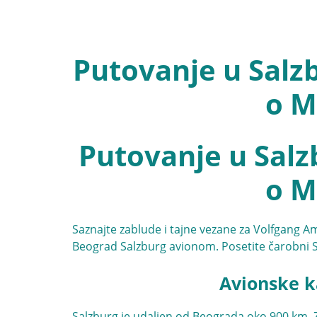
Putovanje u Salzb
o M
Putovanje u Salzb
o M
Saznajte zablude i tajne vezane za Volfgang A
Beograd Salzburg avionom
. Posetite čarobni 
Avionske k
Salzburg je udaljen od Beograda oko 900 km. 