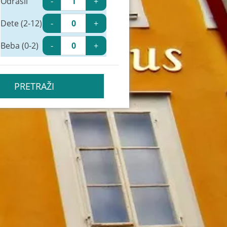
Odrasli
-
+
Dete (2-12)
-
+
Beba (0-2)
-
+