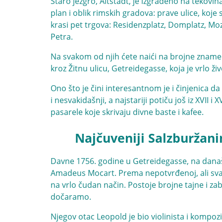
Staro jezgro, Altstadt, je izgrađeno na tekov
plan i oblik rimskih gradova: prave ulice, koj
krasi pet trgova: Residenzplatz, Domplatz, Moz
Petra.
Na svakom od njih ćete naići na brojne znamen
kroz Žitnu ulicu, Getreidegasse, koja je vrlo ž
Ono što je čini interesantnom je i činjenica da
i nesvakidašnji, a najstariji potiču još iz XVII i
pasarele koje skrivaju divne baste i kafee.
Najčuveniji Salzburžani
Davne 1756. godine u Getreidegasse, na današ
Amadeus Mocart. Prema nepotvrđenoj, ali svaka
na vrlo čudan način. Postoje brojne tajne i z
dočaramo.
Njegov otac Leopold je bio violinista i kompo