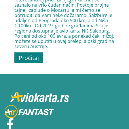
saznalo na vrlo čudan način. Postoje brojne
tajne i zablude o Mocartu, a mi ćemo se
potruditi da Vam neke dočaramo. Salzburg je
udaljen od Beograda oko 900 km, a od Niša
1.100km. Od 2019. godine građanima Srbije i
regiona dostupna je avio karta Niš Salcburg.
Po ceni od oko 100 evra, a ponekad čak i nižoj,
možete se uputiti u ovaj prelepi alpski grad na
severu Austrije.
Pročitaj