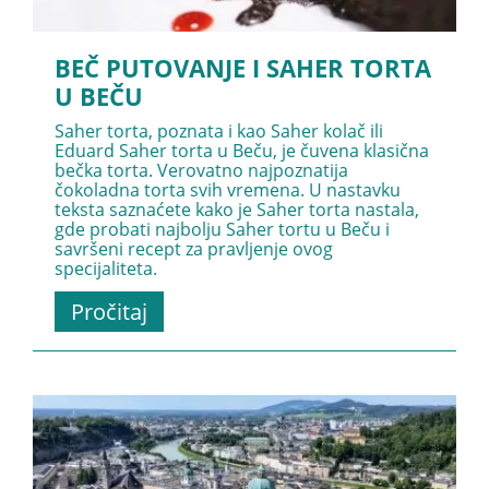
BEČ PUTOVANJE I SAHER TORTA
U BEČU
Saher torta, poznata i kao Saher kolač ili
Eduard Saher torta u Beču, je čuvena klasična
bečka torta. Verovatno najpoznatija
čokoladna torta svih vremena. U nastavku
teksta saznaćete kako je Saher torta nastala,
gde probati najbolju Saher tortu u Beču i
savršeni recept za pravljenje ovog
specijaliteta.
Pročitaj