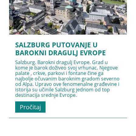
SALZBURG PUTOVANJE U
BAROKNI DRAGULJ EVROPE
Salzburg. Barokni dragulj Evrope. Grad u
kome je barok doživeo svoj vrhunac. Njegove
palate , crkve, parkovi i fontane čine ga
najbolje očuvanim baroknim gradom severno
od Alpa. Upravo ove fenomenalne građevine i
istorija su učinile Salzburg jednom od top
destinacija srednje Evrope.
Pročitaj