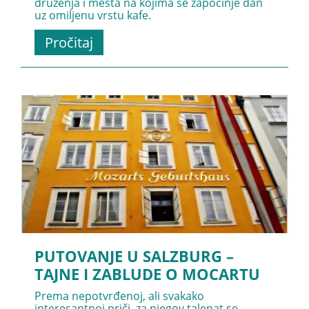
druženja i mesta na kojima se započinje dan
uz omiljenu vrstu kafe.
Pročitaj
PUTOVANJE U SALZBURG –
TAJNE I ZABLUDE O MOCARTU
Prema nepotvrđenoj, ali svakako
interesantnoj priči, za njegov talenat se