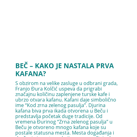
BEČ – KAKO JE NASTALA PRVA
KAFANA?
S obzirom na velike zasluge u odbrani grada,
Franjo Đura Kolčić uspeva da prigrabi
značajnu količinu zaplenjene turske kafe i
ubrzo otvara kafanu. Kafani daje simbolično
ime “Kod zrna zelenog pasulja”. Djurina
kafana biva prva ikada otvorena u Beču i
predstavlja početak duge tradicije. Od
vremena Đurinog “Zrna zelenog pasulja” u
Beču je otvoreno mnogo kafana koje su
postale statusna mesta. Mesta događanja i