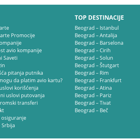
TOP DESTINACIJE
arte
Beograd – Istanbul
Karte Promocije
Beograd – Antalija
kompanije
Beograd – Barselona
st avio kompanije
Beograd – Cirih
i Saveti
Beograd – Solun
in
Beograd – Štutgart
ća pitanja putnika
Beograd – Rim
mogu da platim avio kartu?
Beograd – Frankfurt
uslovi korišćenja
Beograd – Atina
ni uslovi putovanja
Beograd – Pariz
romski transferi
Beograd – Tivat
kt
Beograd – Beč
 osiguranje
 Srbija