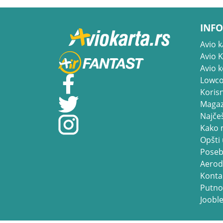
INFO
Avio k
Avio 
Avio 
Lowco
Korisn
Magaz
Najčeš
Kako 
Opšti 
Poseb
Aerod
Konta
Putno
Jooble