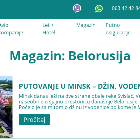
063 42 42 8
Avio
Let +
Magazin
Putno
kompanije
Hotel
osiguranje
Magazin: Belorusija
PUTOVANJE U MINSK – DŽIN, VODE
Minsk danas leži na dve strane obale reke Svislač, V
naseobine u sjajnu prestonicu današnje Belorusije. Is
Počelo je sa mitom o džinu iz vodenice po kome je M
Pročitaj