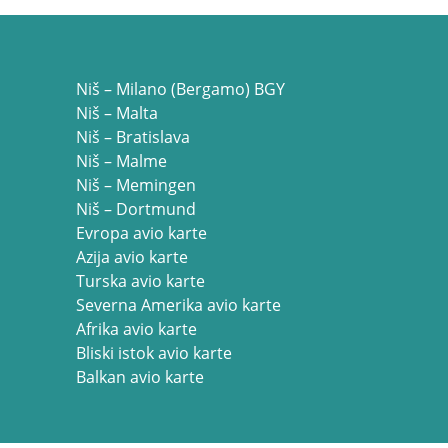
Niš – Milano (Bergamo) BGY
Niš – Malta
Niš – Bratislava
Niš – Malme
Niš – Memingen
Niš – Dortmund
Evropa avio karte
Azija avio karte
Turska avio karte
Severna Amerika avio karte
Afrika avio karte
Bliski istok avio karte
Balkan avio karte