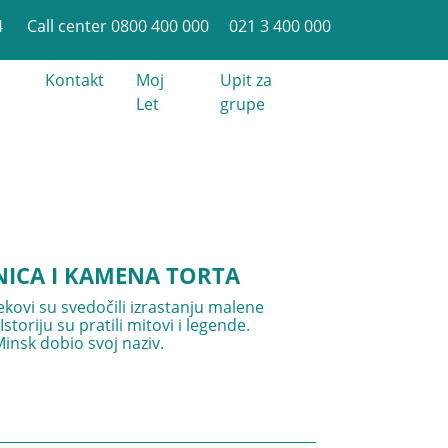
4
Call center 0800 400 000
021 3 400 000
Kontakt
Moj
Upit za
Let
grupe
NICA I KAMENA TORTA
ekovi su svedočili izrastanju malene
toriju su pratili mitovi i legende.
insk dobio svoj naziv.