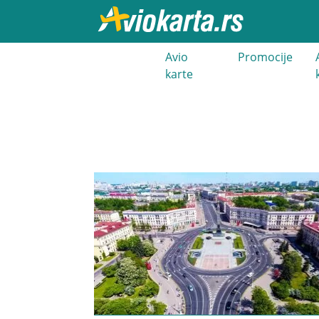
021 3 400
Avio
Promocije
000
karte