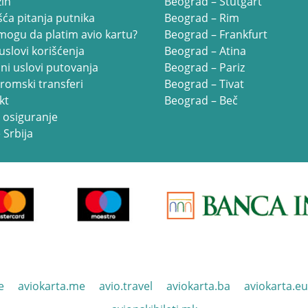
in
Beograd – Štutgart
ća pitanja putnika
Beograd – Rim
mogu da platim avio kartu?
Beograd – Frankfurt
uslovi korišćenja
Beograd – Atina
ni uslovi putovanja
Beograd – Pariz
romski transferi
Beograd – Tivat
kt
Beograd – Beč
 osiguranje
 Srbija
e
aviokarta.me
avio.travel
aviokarta.ba
aviokarta.eu