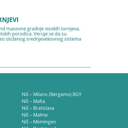
RNJEVI
end masovne gradnje visokih tornjeva.
atskih porodica. Veruje se da su
i deo složenog srednjevekovnog sistema
Niš – Milano (Bergamo) BGY
Niš – Malta
Niš – Bratislava
Niš – Malme
Niš – Memingen