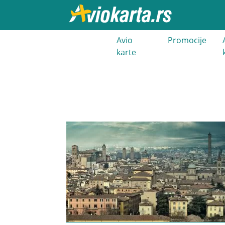
021 3 400
Avio
Promocije
000
karte