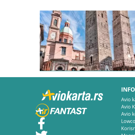
INFO
Avio k
Avio 
Avio 
Lowco
Korisn