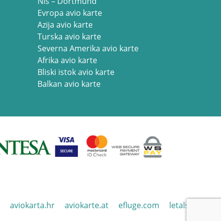
Niš – Dortmund
Evropa avio karte
Azija avio karte
Turska avio karte
Severna Amerika avio karte
Afrika avio karte
Bliski istok avio karte
Balkan avio karte
aviokarta.hr
aviokarte.at
efluge.com
letalska.si