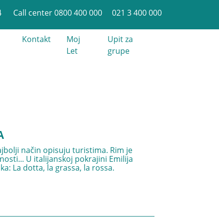
4
Call center 0800 400 000
021 3 400 000
Kontakt
Moj
Upit za
Let
grupe
A
jbolji način opisuju turistima. Rim je
ti... U italijanskoj pokrajini Emilija
a: La dotta, la grassa, la rossa.