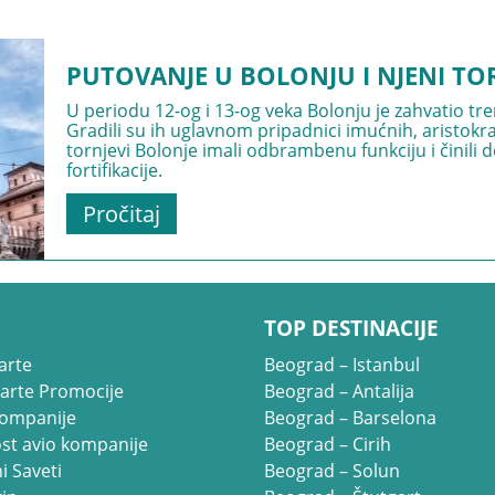
PUTOVANJE U BOLONJU I NJENI TO
U periodu 12-og i 13-og veka Bolonju je zahvatio tr
Gradili su ih uglavnom pripadnici imućnih, aristokr
tornjevi Bolonje imali odbrambenu funkciju i činil
fortifikacije.
Pročitaj
TOP DESTINACIJE
arte
Beograd – Istanbul
Karte Promocije
Beograd – Antalija
kompanije
Beograd – Barselona
st avio kompanije
Beograd – Cirih
i Saveti
Beograd – Solun