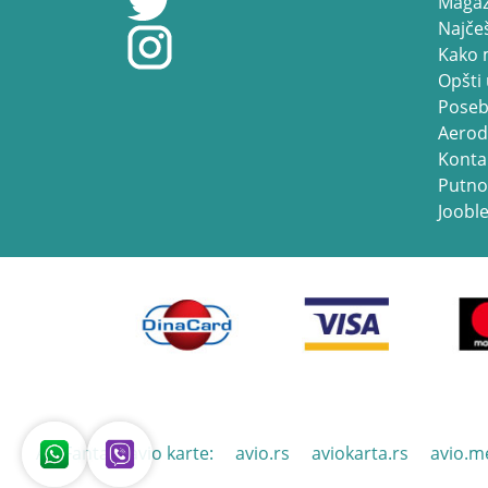
Magaz
Najčeš
Kako 
Opšti 
Poseb
Aerod
Konta
Putno
Jooble
Air Fantast avio karte:
avio.rs
aviokarta.rs
avio.m