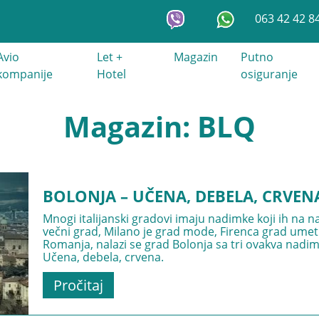
063 42 42 8
Avio
Let +
Magazin
Putno
kompanije
Hotel
osiguranje
Magazin: BLQ
BOLONJA – UČENA, DEBELA, CRVEN
Mnogi italijanski gradovi imaju nadimke koji ih na na
večni grad, Milano je grad mode, Firenca grad umetnos
Romanja, nalazi se grad Bolonja sa tri ovakva nadimk
Učena, debela, crvena.
Pročitaj