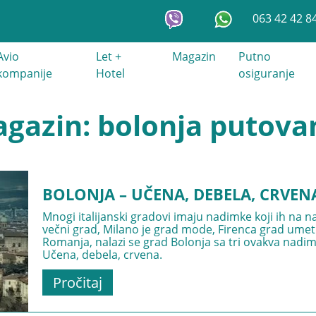
063 42 42 8
Avio
Let +
Magazin
Putno
kompanije
Hotel
osiguranje
gazin: bolonja putova
BOLONJA – UČENA, DEBELA, CRVEN
Mnogi italijanski gradovi imaju nadimke koji ih na na
večni grad, Milano je grad mode, Firenca grad umetnos
Romanja, nalazi se grad Bolonja sa tri ovakva nadimk
Učena, debela, crvena.
Pročitaj