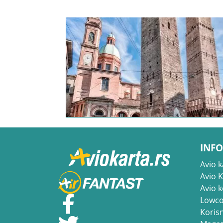
INFO
Avio k
Avio 
Avio 
Lowco
Korisn