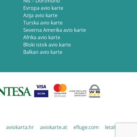
Niš – Dortmund
Evropa avio karte
Azija avio karte
Turska avio karte
Severna Amerika avio karte
Afrika avio karte
Bliski istok avio karte
Balkan avio karte
aviokarta.hr
aviokarte.at
efluge.com
letalska.si