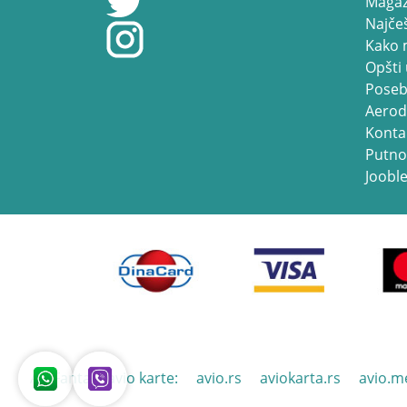
Magaz
Najčeš
Kako 
Opšti 
Poseb
Aerod
Konta
Putno
Jooble
Air Fantast avio karte:
avio.rs
aviokarta.rs
avio.m