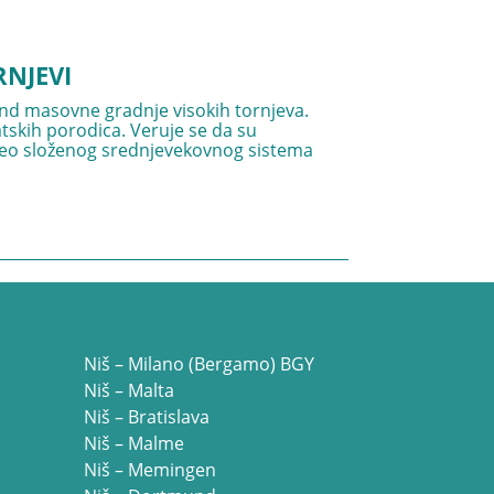
RNJEVI
end masovne gradnje visokih tornjeva.
atskih porodica. Veruje se da su
i deo složenog srednjevekovnog sistema
Niš – Milano (Bergamo) BGY
Niš – Malta
Niš – Bratislava
Niš – Malme
Niš – Memingen