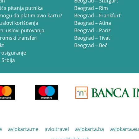
in
Beograd – Štutgart
ća pitanja putnika
Beograd – Rim
mogu da platim avio kartu?
Beograd – Frankfurt
uslovi korišćenja
Beograd – Atina
ni uslovi putovanja
Beograd – Pariz
romski transferi
Beograd – Tivat
kt
Beograd – Beč
 osiguranje
 Srbija
e
aviokarta.me
avio.travel
aviokarta.ba
aviokarta.eu