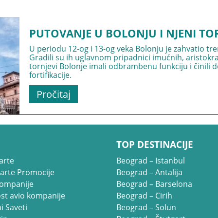
PUTOVANJE U BOLONJU I NJENI TO
U periodu 12-og i 13-og veka Bolonju je zahvatio tr
Gradili su ih uglavnom pripadnici imućnih, aristokr
tornjevi Bolonje imali odbrambenu funkciju i činil
fortifikacije.
Pročitaj
TOP DESTINACIJE
arte
Beograd – Istanbul
Karte Promocije
Beograd – Antalija
kompanije
Beograd – Barselona
st avio kompanije
Beograd – Cirih
i Saveti
Beograd – Solun