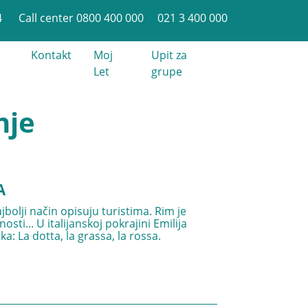
4
Call center 0800 400 000
021 3 400 000
Kontakt
Moj
Upit za
Let
grupe
nje
A
jbolji način opisuju turistima. Rim je
ti... U italijanskoj pokrajini Emilija
a: La dotta, la grassa, la rossa.