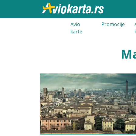
021 3 400
Avio
Promocije
000
karte
Ma