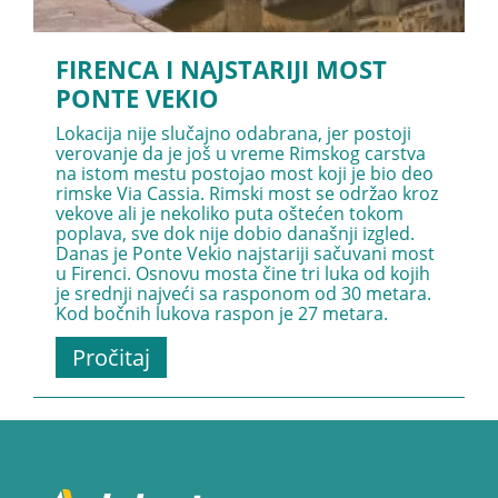
FIRENCA I NAJSTARIJI MOST
PONTE VEKIO
Lokacija nije slučajno odabrana, jer postoji
verovanje da je još u vreme Rimskog carstva
na istom mestu postojao most koji je bio deo
rimske Via Cassia. Rimski most se održao kroz
vekove ali je nekoliko puta oštećen tokom
poplava, sve dok nije dobio današnji izgled.
Danas je Ponte Vekio najstariji sačuvani most
u Firenci. Osnovu mosta čine tri luka od kojih
je srednji najveći sa rasponom od 30 metara.
Kod bočnih lukova raspon je 27 metara.
Pročitaj