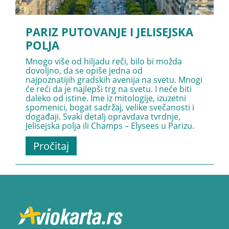
PARIZ PUTOVANJE I JELISEJSKA
POLJA
Mnogo više od hiljadu reči, bilo bi možda
dovoljno, da se opiše jedna od
najpoznatijih gradskih avenija na svetu. Mnogi
će reći da je najlepši trg na svetu. I neće biti
daleko od istine. Ime iz mitologije, izuzetni
spomenici, bogat sadržaj, velike svečanosti i
događaji. Svaki detalj opravdava tvrdnje,
Jelisejska polja ili Champs – Elysees u Parizu.
Pročitaj