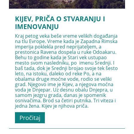
KIJEV, PRIČA O STVARANJU I
IMENOVANJU
Kraj petog veka beše vreme velikih događanja
na tlu Evrope. Vreme kada je Zapadna Rimska
imperija poklekla pred neprijateljem, a
prestonica Ravena dospela u ruke Odoakaru.
Behu to godine kada je Stari vek ustupao
mesto svom nasledniku, po imenu Srednji. I
baš tada, dok je Srednji brojao svoje tek šesto
leto, na istoku, daleko od reke Po, a na
obalama druge moćne vode, rodio se veliki
grad. Njegovo ime je Kijev, a njegova moćna
voda je Dnjepar. Uz desnu obalu Dnjepra, u
samom jezgru grada, danas je spomenik
osnivačima. Brod sa četiri putnika. Tri viteza i
jedna žena. Kijev je njihova priča.
Pročitaj