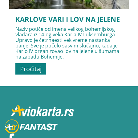
KARLOVE VARI I LOV NA JELENE
Naziv potiče od imena velikog bohemijskog
vladara iz 14-og veka Karla IV Luksemburga.
Upravo je četrnaesti vek vreme nastanka
banje. Sve je počelo sasvim slučajno, kada je
Karlo IV organizovao lov na jelene u šumama
na zapadu Bohemije.
Pročitaj