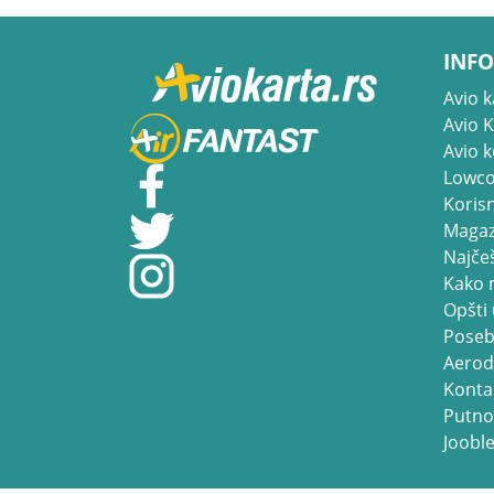
INFO
Avio k
Avio 
Avio 
Lowco
Korisn
Magaz
Najčeš
Kako 
Opšti 
Poseb
Aerod
Konta
Putno
Jooble