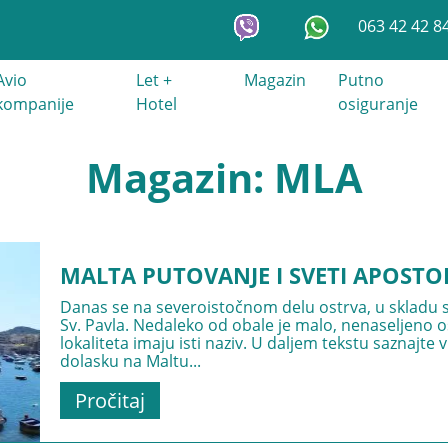
063 42 42 8
Avio
Let +
Magazin
Putno
kompanije
Hotel
osiguranje
Magazin: MLA
MALTA PUTOVANJE I SVETI APOSTO
Danas se na severoistočnom delu ostrva, u skladu s
Sv. Pavla. Nedaleko od obale je malo, nenaseljeno os
lokaliteta imaju isti naziv. U daljem tekstu saznajte
dolasku na Maltu...
Pročitaj