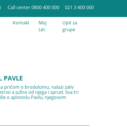
4
Call center 0800 400 000
021 3 400 000
Kontakt
Moj
Upit za
Let
grupe
L PAVLE
a pričom o brodolomu, nalazi zaliv
trvo a južno od njega i sprud. Sva tri
 više o apostolu Pavlu, njegovom