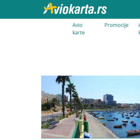
021 3 400
Avio
Promocije
000
karte