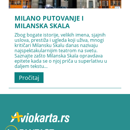
MILANO PUTOVANJE I
MILANSKA SKALA
Zbog bogate istorije, velikih imena, sjajnih
uslova, prestiža i ugleda koji uživa, mnogi
kritičari Milansku Skalu danas nazivaju
najspektakularnijim teatrom na svetu.
Saznajte zašto Milanska Skala opravdava
epitete kada se o njoj priča u superlativu u
daljem tekstu...
Pročitaj