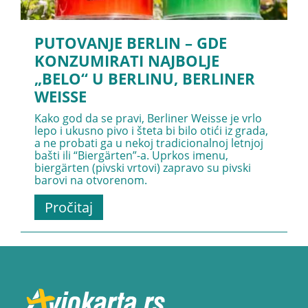
PUTOVANJE BERLIN – GDE
KONZUMIRATI NAJBOLJE
„BELO“ U BERLINU, BERLINER
WEISSE
Kako god da se pravi, Berliner Weisse je vrlo
lepo i ukusno pivo i šteta bi bilo otići iz grada,
a ne probati ga u nekoj tradicionalnoj letnjoj
bašti ili “Biergärten”-a. Uprkos imenu,
biergärten (pivski vrtovi) zapravo su pivski
barovi na otvorenom.
Pročitaj