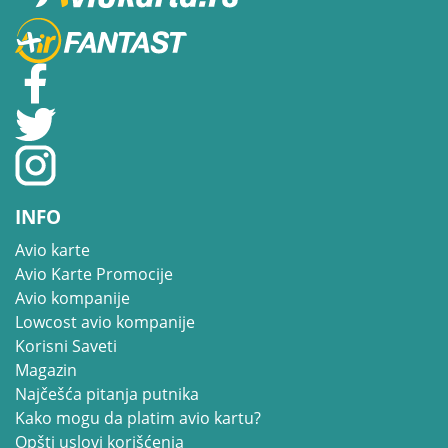
INFO
Avio karte
Avio Karte Promocije
Avio kompanije
Lowcost avio kompanije
Korisni Saveti
Magazin
Najčešća pitanja putnika
Kako mogu da platim avio kartu?
Opšti uslovi korišćenja